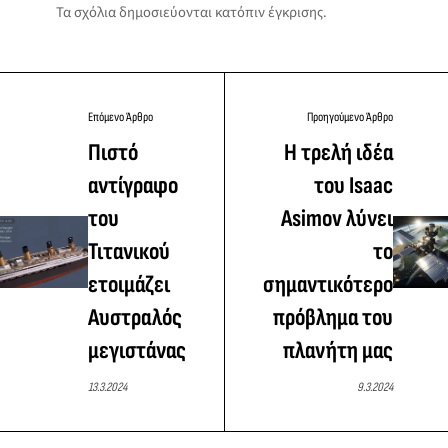
Τα σχόλια δημοσιεύονται κατόπιν έγκρισης.
Επόμενο Άρθρο
Προηγούμενο Άρθρο
Πιστό
Η τρελή ιδέα
αντίγραφο
του Isaac
του
Asimov λύνει
Τιτανικού
το
ετοιμάζει
σημαντικότερο
Αυστραλός
πρόβλημα του
μεγιστάνας
πλανήτη μας
13.3.2024
9.3.2024