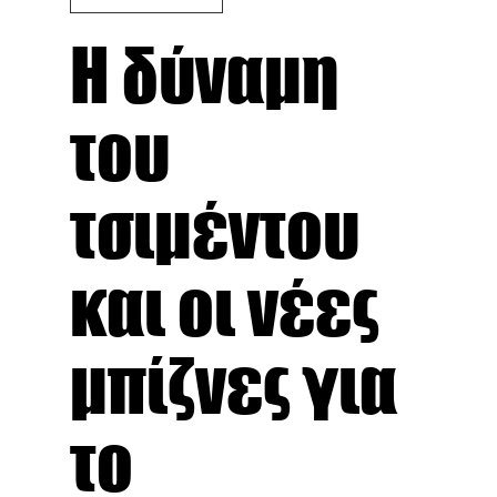
Η δύναμη
του
τσιμέντου
και οι νέες
μπίζνες για
το