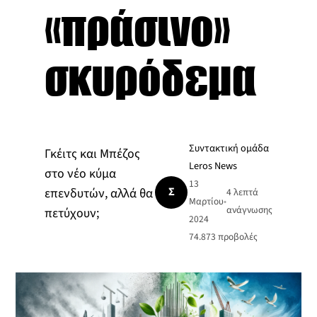
«πράσινο»
σκυρόδεμα
Συντακτική ομάδα
Γκέιτς και Μπέζος
Leros News
στο νέο κύμα
13
Σ
επενδυτών, αλλά θα
4 λεπτά
Μαρτίου
•
ανάγνωσης
πετύχουν;
2024
74.873
προβολές