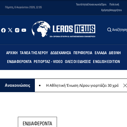
Ταυτότητα
Επικοινωνία
Όροι
Πολιτική
Πέμπτη, 6 Αυγούστου 2026, 12:05
Χρήσης
Απορρήτου
Αναζήτησ
ΑΡΧΙΚΉ
ΤΑ ΝΈΑ ΤΗΣ ΛΈΡΟΥ
ΔΩΔΕΚΆΝΗΣΑ
ΠΕΡΙΦΈΡΕΙΑ
ΕΛΛΆΔΑ
ΔΙΕΘΝΉ
ΕΝΔΙΑΦΈΡΟΝΤΑ
ΡΕΠΟΡΤΆΖ - VIDEO
ΌΛΕΣ ΟΙ ΕΙΔΉΣΕΙΣ
ENGLISH EDITION
ωπικό σκοπό
Η Αθλητική Ένωση Λέρου γιορτάζει 30 χρόνια ιστορίας
Ανακοινώσεις
ΕΝΔΙΑΦΕΡΟΝΤΑ