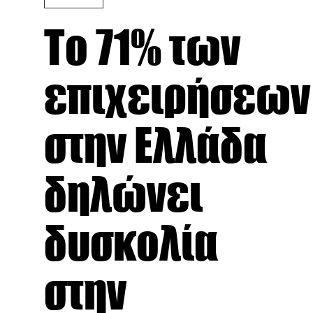
Το 71% των
επιχειρήσεων
στην Ελλάδα
δηλώνει
δυσκολία
στην