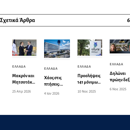
Σχετικά Άρθρα
6
ΕΛΛΑΔΑ
ΕΛΛΑΔΑ
ΕΛΛΑΔΑ
ΕΛΛΑΔΑ
Δηλώνει
Μακρόν και
Προσλήψεις
Χάος στις
πρώην δεξ
Μητσοτάκης
141 μόνιμων
πτήσεις:
και ετοιμά
έστειλαν
στον ΑΔΜΗΕ
6 Νοε 2025
Κλειστό το
25 Απρ 2026
10 Νοε 2025
κίνημα η
4 Ιαν 2026
μηνύματα σε
(προκήρυξη)
FIR Αθηνών
Μαρία
εν δυνάμει
λόγω
Καρυστιαν
αντιπάλους
τεχνικού
και εχθρούς:
προβλήματος
Η ρήτρα
αμοιβαίας