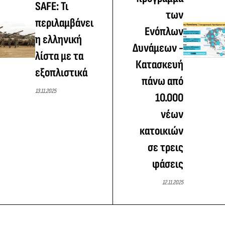
SAFE: Τι
των
περιλαμβάνει
Ενόπλων
η ελληνική
Δυνάμεων -
λίστα με τα
Κατασκευή
εξοπλιστικά
πάνω από
13.11.2025
10.000
νέων
κατοικιών
σε τρεις
φάσεις
12.11.2025