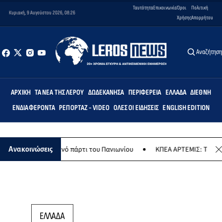
Ταυτότητα
Επικοινωνία
Όροι
Πολιτική
Κυριακή, 9 Αυγούστου 2026, 08:26
Χρήσης
Απορρήτου
Αναζήτησ
ΑΡΧΙΚΉ
ΤΑ ΝΈΑ ΤΗΣ ΛΈΡΟΥ
ΔΩΔΕΚΆΝΗΣΑ
ΠΕΡΙΦΈΡΕΙΑ
ΕΛΛΆΔΑ
ΔΙΕΘΝΉ
ΕΝΔΙΑΦΈΡΟΝΤΑ
ΡΕΠΟΡΤΆΖ - VIDEO
ΌΛΕΣ ΟΙ ΕΙΔΉΣΕΙΣ
ENGLISH EDITION
το καλοκαιρινό πάρτι του Πανιωνίου
ΚΠΕΑ ΑΡΤΕΜΙΣ: Το χταποδοπίλ
Ανακοινώσεις
ΕΛΛΑΔΑ