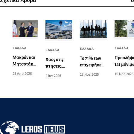
Σχετικά Άρθρα
6
ΕΛΛΑΔΑ
ΕΛΛΑΔΑ
ΕΛΛΑΔΑ
ΕΛΛΑΔΑ
Μακρόν και
Προσλήψε
Το 71% των
Χάος στις
Μητσοτάκης
141 μόνιμ
επιχειρήσεων
πτήσεις:
έστειλαν
στον ΑΔ
στην Ελλάδα
Κλειστό το
25 Απρ 2026
10 Νοε 2025
13 Νοε 2025
4 Ιαν 2026
μηνύματα σε
(προκήρυ
δηλώνει
FIR Αθηνών
εν δυνάμει
δυσκολία
λόγω
αντιπάλους
στην
τεχνικού
και εχθρούς:
εξεύρεση
προβλήματος
Η ρήτρα
προσωπικού
αμοιβαίας
συνδρομής
και η
στρατηγική