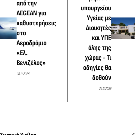
από την
υπουργείου
AEGEAN για
Υγείας με
καθυστερήσεις
Διοικητές
στο
και ΥΠΕ
Αεροδρόμιο
όλης της
«Ελ.
χώρας - Τι
Βενιζέλος»
οδηγίες θα
26.9.2025
δοθούν
24.9.2025