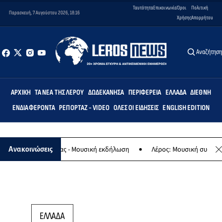
Ταυτότητα
Επικοινωνία
Όροι
Πολιτική
Παρασκευή, 7 Αυγούστου 2026, 18:16
Χρήσης
Απορρήτου
Αναζήτησ
ΑΡΧΙΚΉ
ΤΑ ΝΈΑ ΤΗΣ ΛΈΡΟΥ
ΔΩΔΕΚΆΝΗΣΑ
ΠΕΡΙΦΈΡΕΙΑ
ΕΛΛΆΔΑ
ΔΙΕΘΝΉ
ΕΝΔΙΑΦΈΡΟΝΤΑ
ΡΕΠΟΡΤΆΖ - VIDEO
ΌΛΕΣ ΟΙ ΕΙΔΉΣΕΙΣ
ENGLISH EDITION
αφο της Παναγίας - Μουσική εκδήλωση
Λέρος: Μουσική συναυλία τ
Ανακοινώσεις
ΕΛΛΑΔΑ