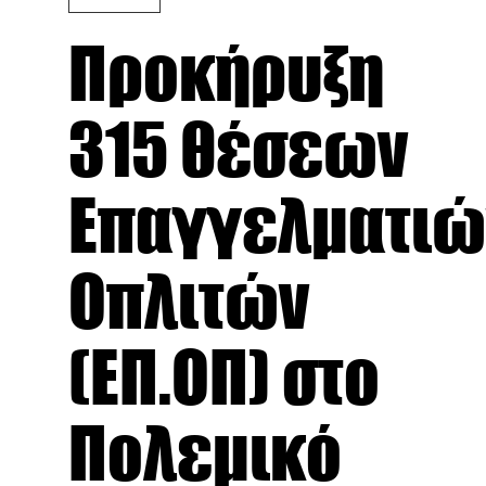
Προκήρυξη
315 θέσεων
Επαγγελματιώ
Οπλιτών
(ΕΠ.ΟΠ) στο
Πολεμικό