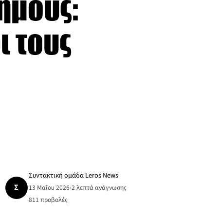
ήμους:
ι τους
Συντακτική ομάδα Leros News
Σ
13 Μαΐου 2026
•
2 λεπτά ανάγνωσης
811
προβολές