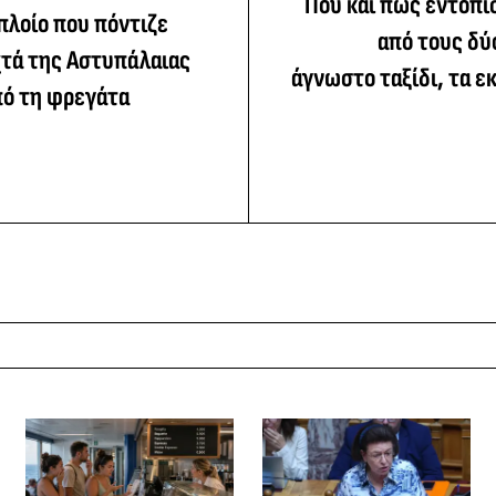
Πού και πώς εντοπί
πλοίο που πόντιζε
από τους δύ
χτά της Αστυπάλαιας
άγνωστο ταξίδι, τα εκ
πό τη φρεγάτα