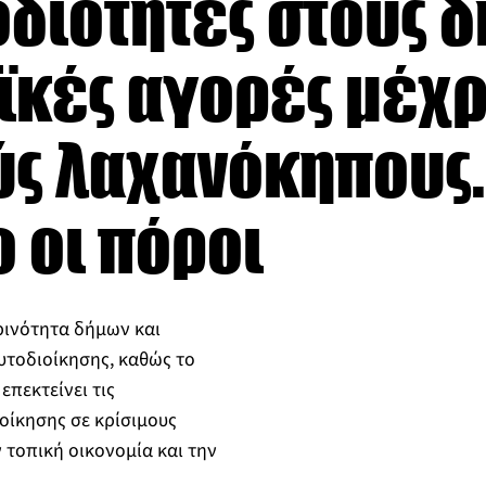
διότητες στους δ
αϊκές αγορές μέχρ
ύς λαχανόκηπους.
 οι πόροι
ρινότητα δήμων και
υτοδιοίκησης, καθώς το
επεκτείνει τις
οίκησης σε κρίσιμους
 τοπική οικονομία και την