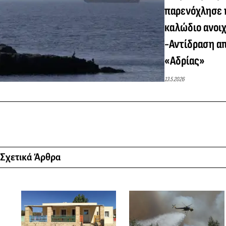
παρενόχλησε 
καλώδιο ανοι
-Αντίδραση α
«Αδρίας»
13.5.2026
Σχετικά Άρθρα