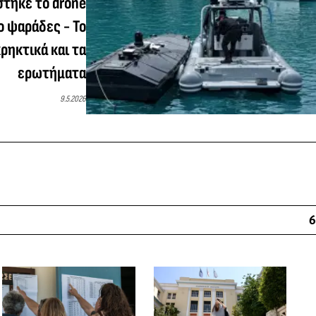
στηκε το drone
ο ψαράδες - Το
ρηκτικά και τα
ερωτήματα
9.5.2026
6