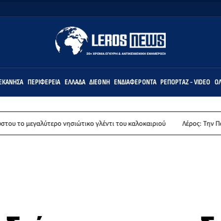
ΕΚΆΝΗΣΑ
ΠΕΡΙΦΈΡΕΙΑ
ΕΛΛΆΔΑ
ΔΙΕΘΝΉ
ΕΝΔΙΑΦΈΡΟΝΤΑ
ΡΕΠΟΡΤΆΖ - VIDEO
ΌΛ
αλύτερο νησιώτικο γλέντι του καλοκαιριού
Λέρος: Την Παρασκευή 14 