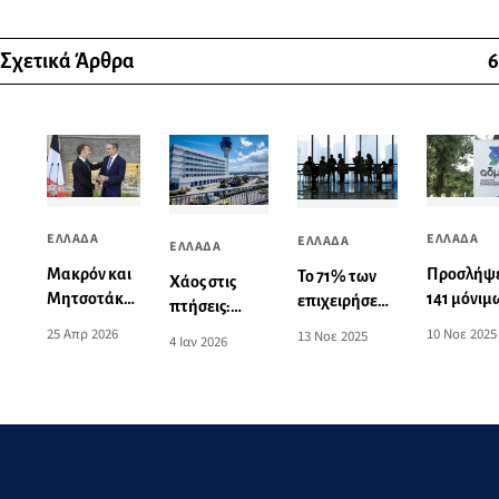
Σχετικά Άρθρα
6
ΕΛΛΑΔΑ
ΕΛΛΑΔΑ
ΕΛΛΑΔΑ
ΕΛΛΑΔΑ
Μακρόν και
Προσλήψε
Το 71% των
Χάος στις
Μητσοτάκης
141 μόνιμ
επιχειρήσεων
πτήσεις:
έστειλαν
στον ΑΔ
στην Ελλάδα
Κλειστό το
25 Απρ 2026
10 Νοε 2025
13 Νοε 2025
4 Ιαν 2026
μηνύματα σε
(προκήρυ
δηλώνει
FIR Αθηνών
εν δυνάμει
δυσκολία
λόγω
αντιπάλους
στην
τεχνικού
και εχθρούς:
εξεύρεση
προβλήματος
Η ρήτρα
προσωπικού
αμοιβαίας
συνδρομής