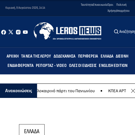
Ταυτότητα
Επικοινωνία
Όροι
Πολιτική
Κυριακή, 9 Αυγούστου 2026, 14:14
Χρήσης
Απορρήτου
Αναζήτησ
ΑΡΧΙΚΉ
ΤΑ ΝΈΑ ΤΗΣ ΛΈΡΟΥ
ΔΩΔΕΚΆΝΗΣΑ
ΠΕΡΙΦΈΡΕΙΑ
ΕΛΛΆΔΑ
ΔΙΕΘΝΉ
ΕΝΔΙΑΦΈΡΟΝΤΑ
ΡΕΠΟΡΤΆΖ - VIDEO
ΌΛΕΣ ΟΙ ΕΙΔΉΣΕΙΣ
ENGLISH EDITION
υγούστου το καλοκαιρινό πάρτι του Πανιωνίου
ΚΠΕΑ ΑΡΤΕΜΙΣ: Το 
Ανακοινώσεις
ΕΛΛΑΔΑ