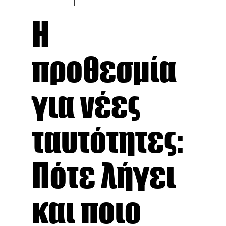
Η
προθεσμία
για νέες
ταυτότητες:
Πότε λήγει
και ποιο