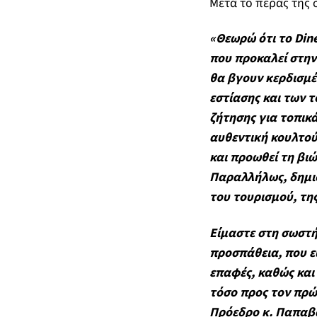
Μετά το πέρας της 
«Θεωρώ ότι το Dine
που προκαλεί στην 
θα βγουν κερδισμέν
εστίασης και των 
ζήτησης για τοπικά
αυθεντική κουλτού
και προωθεί τη βιώ
Παραλλήλως, δημιο
του τουρισμού, τη
Είμαστε στη σωστή
προσπάθεια, που εύ
επαφές, καθώς και 
τόσο προς τον πρώ
Πρόεδρο κ. Παπαβα