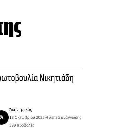
της
ρωτοβουλία Νικητιάδη
Άκης Γρεκός
Ά
13 Οκτωβρίου 2025
•
4 λεπτά ανάγνωσης
399
προβολές