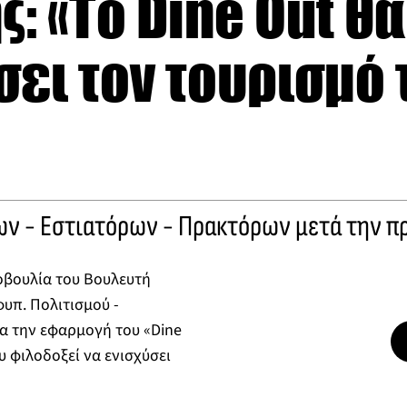
ς: «Το Dine Out θα
ει τον τουρισμό 
ν - Εστιατόρων - Πρακτόρων μετά την π
οβουλία του Βουλευτή
υπ. Πολιτισμού -
ια την εφαρμογή του «Dine
υ φιλοδοξεί να ενισχύσει