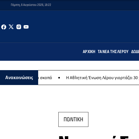
Πέμπτη, 6 Αυγούστου 2026, 18:22
ΑΡΧΙΚΉ
ΤΑ ΝΈΑ ΤΗΣ ΛΈΡΟΥ
ΔΩΔ
θρωπικό σκοπό
Η Αθλητική Ένωση Λέρου γιορτάζει 30 χρόνια ιστορί
Ανακοινώσεις
ΠΟΛΙΤΙΚΗ