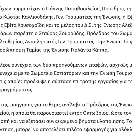
όχων συμμετείχαν ο Γιάννης Παπαβασιλείου, Πρόεδρος τ
ο Κώστας Καλλιουδάκης, Γεν. Γραμματέας της Ένωσης, η 
 Εβίτα Χρυσοχοΐδη και το μέλος του Δ.Σ. της Ένωσης Αλ
τόρων παρέστη ο Σταύρος Ζουρούδης, Πρόεδρος του Σωμα
Ελευθερίου, Αναπληρωτής Γεν. Γραμματέας. Την Ένωση Το
σώπησε η Ταμίας της Ένωσης Γιολάντα Κάππα.
λεσε συνέχεια των δύο προηγούμενων επαφών, αρχικώς 
υνεχεία με το Σωματείο Εστιατόρων και την Ένωση Τουρι
ις οποίες προέκυψε η σύσταση επιτροπής εργασίας για τ
προγράμματος.
της εισήγησης για το θέμα, ανέλαβε ο Πρόεδρος της Ένω
ίου, η οποία θα παρουσιαστεί εντός Οκτωβρίου, ώστε τον
ροπή και να εξετάσει συγκεκριμένα βήματα υλοποίησης. Το
ντηση, μπορεί να αποτελέσει πιλότο εφαρμογής για ολόκ