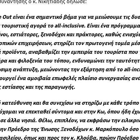
συνάντησης ο κ. Νικητιάδης δήλωσε:
 Out είναι ένα σημαντικό βήμα για να μειώσουμε τις δυσ
τουριστική αγορά το all-inclusive. Είναι ένα πρόγραμμα
οι, εστιάτορες, ξενοδόχοι και πράκτορες, καθώς ενισχύε
τοπικών επιχειρήσεων, στηρίζει τον πρωτογενή τομέα μέ
 προϊόντα, αναβαθμίζει την εμπειρία του τουρίστα που 
ρα και φιλοξενία του τόπου, ενδυναμώνει την ταυτότη
σιμη ανάπτυξη, μειώνοντας την εξάρτηση από το all-incl
υργεί ένα αμοιβαία επωφελές πλαίσιο συνεργασίας αν
ς εστίασης και της παραγωγής.
 κατεύθυνση και θα συνεχίσω να στηρίζω με κάθε τρόπο
χομαι να επεκταθεί σύντομα και στην Κω, όπου ήδη έχω 
σε άλλα νησιά. Θέλω, επιπλέον, να εκφράσω την ειλικρι
ην Πρόεδρο της Ένωσης Ξενοδόχων κ. Μαρκόπουλο όσο κ
σιλείου, όπως και προς τον κ. Κλούβα, πρώην Πρόεδρο