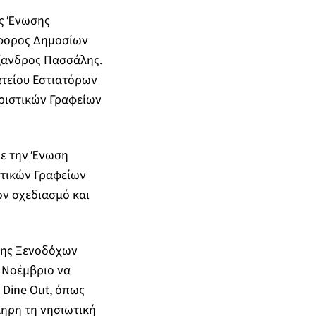
ης Ένωσης
Έφορος Δημοσίων
έξανδρος Πασσάλης.
τείου Εστιατόρων
υριστικών Γραφείων
με την Ένωση
στικών Γραφείων
ον σχεδιασμό και
σης Ξενοδόχων
 Νοέμβριο να
 Dine Out, όπως
ληρη τη νησιωτική