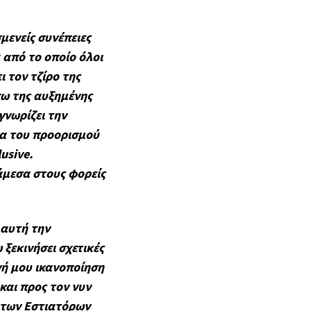
μενείς συνέπειες
 από το οποίο όλοι
ι τον τζίρο της
σω της αυξημένης
γνωρίζει την
τα του προορισμού
usive.
άμεσα στους φορείς
 αυτή την
ξεκινήσει σχετικές
νή μου ικανοποίηση
αι προς τον νυν
 των Εστιατόρων