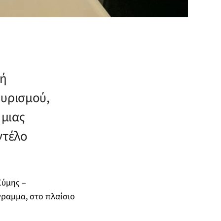
τή
ουρισμού,
 μιας
ντέλο
Σύμης –
γραμμα, στο πλαίσιο