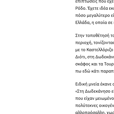
επιπτώσεις που έχε
Ρόδο. Έχετε ιδέα ε
πόσο μεγαλύτερο εί
Ελλάδα, η οποία σε
Στην τοποθέτησή του
περιοχή, τονίζοντας
με το Καστελλόριζο
Διότι, στη Δωδεκάν
σκάφος και τα Τουρκ
πω εδώ κάτι παραπ
Ειδική μνεία έκανε
«Στη Δωδεκάνησο εί
που είχαν μειωμένο
πολύτεκνες οικογέν
αλλοπρόσαλλη, χωρί