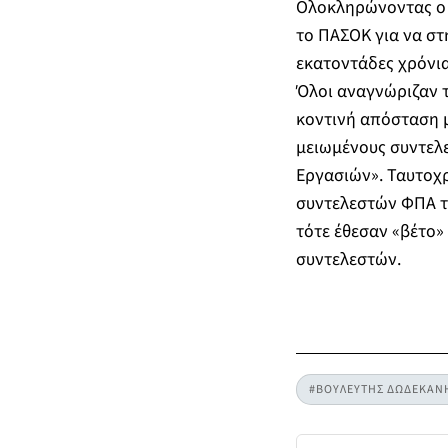
Ολοκληρώνοντας ο κ
το ΠΑΣΟΚ για να στ
εκατοντάδες χρόνια
Όλοι αναγνώριζαν τ
κοντινή απόσταση 
μειωμένους συντελε
Εργασιών». Ταυτοχ
συντελεστών ΦΠΑ τ
τότε έθεσαν «βέτο»
συντελεστών.
#ΒΟΥΛΕΥΤΗΣ ΔΩΔΕΚΑΝ