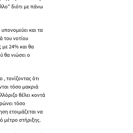
άλλο” διότι με πάνω
υπονομεύει και τα
ά του νοτίου
 με 24% και θα
ύ θα νιώσει ο
, τονίζοντας ότι
νται τόσο μακριά
ελλόριζο θέλει κοντά
ηρώνει τόσο
ηση ετοιμάζεται να
ό μέτρο στήριξης.