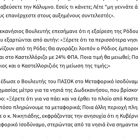
βεύσετε την Κάλυμνο. Εσείς τι κάνετε; Λέτε “μη γεννάτε 
υς επανέρχεστε στους αυξημένους συντελεστές».
ανήσιος Βουλευτής επεσήμανε ότι η εξαίρεση της Ρόδου 
υ εξαρτώνται από αυτήν: «Ξέρετε ότι τα περισσότερα νησι
ζουν από τη Ρόδο; Θα αγοράζει λοιπόν ο Ρόδιος έμπορος
αι στο Καστελλόριζο με 24% ΦΠΑ. Ποια τιμή θα μειωθεί; Πο
ος και ο Καστελλοριζιός τη μείωση της τιμής;»
 έδωσε ο Βουλευτής του ΠΑΣΟΚ στο Μεταφορικό Ισοδύναμο 
ημασίας μέτρο για τα νησιά της Δωδεκανήσου, που βρίσκο
ο: «Ξέρετε ότι για να πάει και να έρθει το πλοίο από Καστ
α πόσο πληρώνουμε τα μεταφορικά; Ποια άλλη περιοχή πλ
ε ο κ. Νικητιάδης, εκφράζοντας την ανησυχία ότι η Κυβέρν
φορικό Ισοδύναμο, στερώντας από τα νησιά ένα σημαντικ