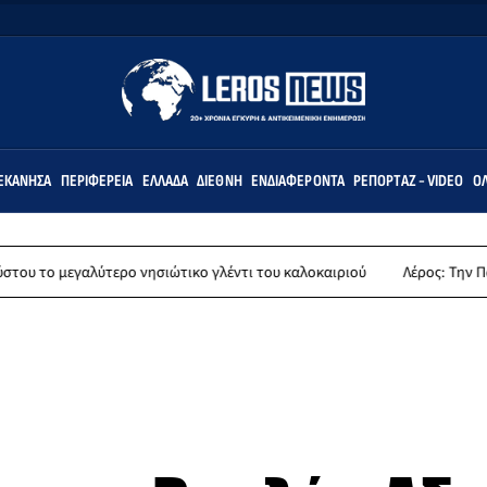
ΕΚΆΝΗΣΑ
ΠΕΡΙΦΈΡΕΙΑ
ΕΛΛΆΔΑ
ΔΙΕΘΝΉ
ΕΝΔΙΑΦΈΡΟΝΤΑ
ΡΕΠΟΡΤΆΖ - VIDEO
ΌΛ
αλύτερο νησιώτικο γλέντι του καλοκαιριού
Λέρος: Την Παρασκευή 14 