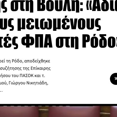
ς στη Βουλή: «Αδ
τους μειωμένους
τές ΦΠΑ στη Ρόδο
εί τη Ρόδο, αποδείχθηκε
 συζήτησης της Επίκαιρης
σου του ΠΑΣΟΚ και τ.
ού, Γιώργου Νικητιάδη,
ή…