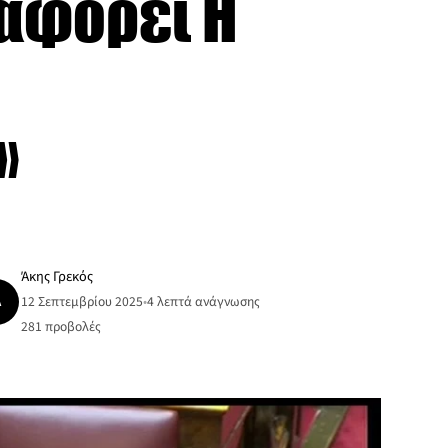
ιαφορεί Η
»
Άκης Γρεκός
Ά
12 Σεπτεμβρίου 2025
•
4 λεπτά ανάγνωσης
281
προβολές