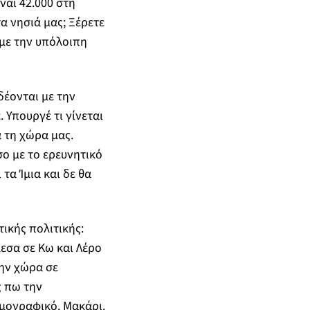
ναι 42.000 στη
α νησιά μας; Ξέρετε
 με την υπόλοιπη
δέονται με την
 Υπουργέ τι γίνεται
α τη χώρα μας.
σο με το ερευνητικό
τα Ίμια και δε θα
ικής πολιτικής:
εσα σε Κω και Λέρο
την χώρα σε
ς πω την
ημογραφικό. Μακάρι.