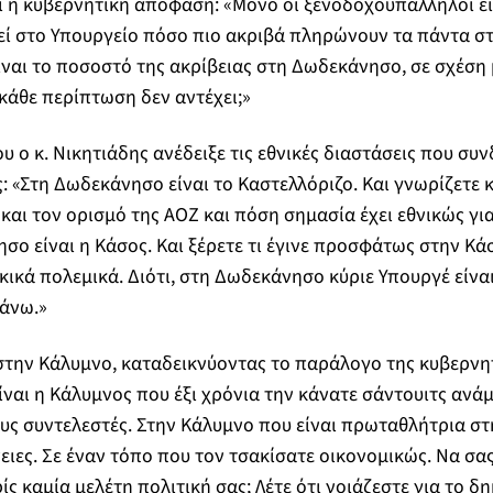
ι η κυβερνητική απόφαση: «Μόνο οι ξενοδοχοϋπάλληλοι εί
κεί στο Υπουργείο πόσο πιο ακριβά πληρώνουν τα πάντα στ
ναι το ποσοστό της ακρίβειας στη Δωδεκάνησο, σε σχέση
 κάθε περίπτωση δεν αντέχει;»
 ο κ. Νικητιάδης ανέδειξε τις εθνικές διαστάσεις που συν
: «Στη Δωδεκάνησο είναι το Καστελλόριζο. Και γνωρίζετε κ.
 και τον ορισμό της ΑΟΖ και πόση σημασία έχει εθνικώς γι
ησο είναι η Κάσος. Και ξέρετε τι έγινε προσφάτως στην Κά
ικά πολεμικά. Διότι, στη Δωδεκάνησο κύριε Υπουργέ είναι 
άνω.»
 στην Κάλυμνο, καταδεικνύοντας το παράλογο της κυβερνητ
ναι η Κάλυμνος που έξι χρόνια την κάνατε σάντουιτς ανάμ
υς συντελεστές. Στην Κάλυμνο που είναι πρωταθλήτρια σ
ειες. Σε έναν τόπο που τον τσακίσατε οικονομικώς. Να σα
ς καμία μελέτη πολιτική σας; Λέτε ότι νοιάζεστε για το δ