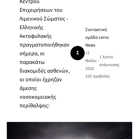
Κέντρου
Επιχειρήσεων του
Λιμενικού Σώματος -
Ελληνικής
Συντακτική
Ακτοφυλακής
ομάδα Leros
πραγματοποιήθηκαν
News
Σ
σήμερα, οι
12
1 λεπτό
Μαΐου
•
παρακάτω
ανάγνωσης
2026
διακομιδές ασθενών,
335
προβολές
οι οποίοι έχρηζαν
άμεσης
νοσοκομειακής
περίθαλψης: