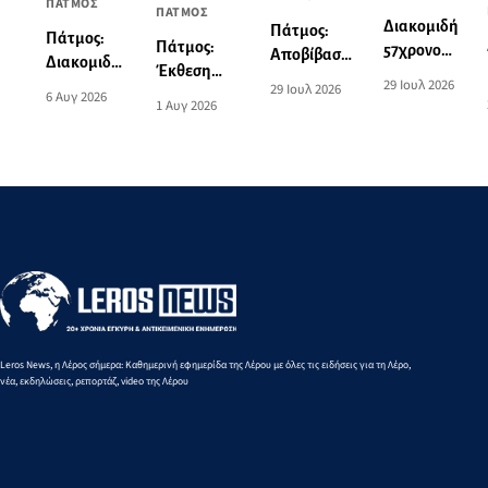
ΠΑΤΜΟΣ
ΠΑΤΜΟΣ
Διακομιδή
Πάτμος:
Πάτμος:
Πάτμος:
57χρονου
Αποβίβαση
Διακομιδή
Έκθεση
από το
τραυματία
29 Ιουλ 2026
74χρονης
29 Ιουλ 2026
ζωγραφικής
6 Αυγ 2026
λιμάνι της
επιβάτη
1 Αυγ 2026
στη Λέρο
του Norman
Πάτμου
τουριστικού
με
Hyams στην
στο λιμάνι
σκάφους
Περιπολικό
Οικία
της Λέρου
σκάφος του
Σταύρακα
Λιμενικού
Leros News, η Λέρος σήμερα: Καθημερινή εφημερίδα της Λέρου με όλες τις ειδήσεις για τη Λέρο,
νέα, εκδηλώσεις, ρεπορτάζ, video της Λέρου