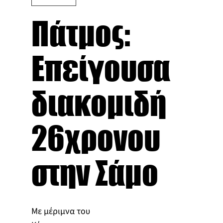
Πάτμος:
Επείγουσα
διακομιδή
26χρονου
στην Σάμο
Με μέριμνα του