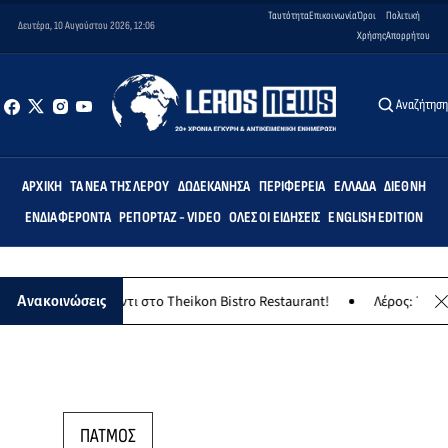
Ταυτότητα
Επικοινωνία
Όροι
Πολιτική
Δευτέρα, 10 Αυγούστου 2026, 12:06
Χρήσης
Απορρήτου
Αναζήτησ
ΑΡΧΙΚΉ
ΤΑ ΝΈΑ ΤΗΣ ΛΈΡΟΥ
ΔΩΔΕΚΆΝΗΣΑ
ΠΕΡΙΦΈΡΕΙΑ
ΕΛΛΆΔΑ
ΔΙΕΘΝΉ
ΕΝΔΙΑΦΈΡΟΝΤΑ
ΡΕΠΟΡΤΆΖ - VIDEO
ΌΛΕΣ ΟΙ ΕΙΔΉΣΕΙΣ
ENGLISH EDITION
νησιώτικο γλέντι στο Theikon Bistro Restaurant!
Λέρος: Το Σάββα
Ανακοινώσεις
ΠΑΤΜΟΣ