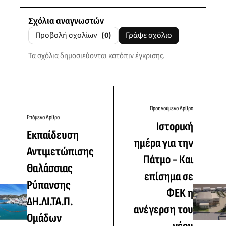
Σχόλια αναγνωστών
Προβολή σχολίων
(0)
Γράψε σχόλιο
Τα σχόλια δημοσιεύονται κατόπιν έγκρισης.
Προηγούμενο Άρθρο
Επόμενο Άρθρο
Ιστορική
Εκπαίδευση
ημέρα για την
Αντιμετώπισης
Πάτμο - Και
Θαλάσσιας
επίσημα σε
Ρύπανσης
ΦΕΚ η
ΔΗ.ΛΙ.ΤΑ.Π.
ανέγερση του
Ομάδων