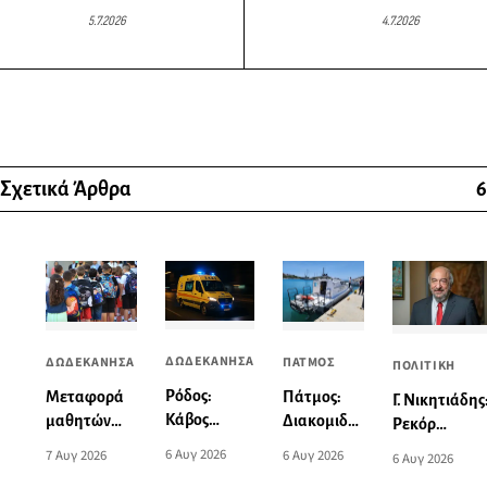
5.7.2026
4.7.2026
Σχετικά Άρθρα
6
ΔΩΔΕΚΑΝΗΣΑ
ΔΩΔΕΚΑΝΗΣΑ
ΠΑΤΜΟΣ
ΠΟΛΙΤΙΚΗ
Ρόδος:
Mεταφορά
Πάτμος:
Γ. Νικητιάδης
Κάβος
μαθητών
Διακομιδή
Ρεκόρ
έσπασε την
από τις
74χρονης
ταχύτητας
6 Αυγ 2026
7 Αυγ 2026
6 Αυγ 2026
6 Αυγ 2026
ώρα της
Περιφέρειες:
στη Λέρο
στην