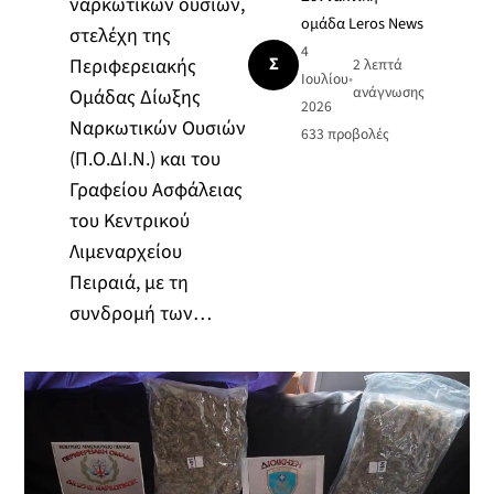
ναρκωτικών ουσιών,
ομάδα Leros News
στελέχη της
4
Σ
Περιφερειακής
2 λεπτά
Ιουλίου
•
ανάγνωσης
Ομάδας Δίωξης
2026
Ναρκωτικών Ουσιών
633
προβολές
(Π.Ο.ΔΙ.Ν.) και του
Γραφείου Ασφάλειας
του Κεντρικού
Λιμεναρχείου
Πειραιά, με τη
συνδρομή των…