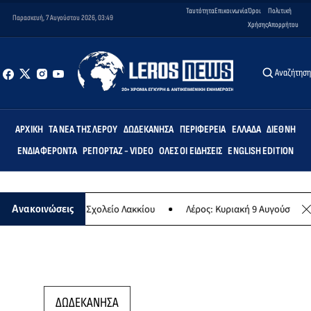
Ταυτότητα
Επικοινωνία
Όροι
Πολιτική
Παρασκευή, 7 Αυγούστου 2026, 03:49
Χρήσης
Απορρήτου
Αναζήτησ
ΑΡΧΙΚΉ
ΤΑ ΝΈΑ ΤΗΣ ΛΈΡΟΥ
ΔΩΔΕΚΆΝΗΣΑ
ΠΕΡΙΦΈΡΕΙΑ
ΕΛΛΆΔΑ
ΔΙΕΘΝΉ
ΕΝΔΙΑΦΈΡΟΝΤΑ
ΡΕΠΟΡΤΆΖ - VIDEO
ΌΛΕΣ ΟΙ ΕΙΔΉΣΕΙΣ
ENGLISH EDITION
το Δημοτικό Σχολείο Λακκίου
Λέρος: Κυριακή 9 Αυγούστου το μεγα
Ανακοινώσεις
ΔΩΔΕΚΑΝΗΣΑ