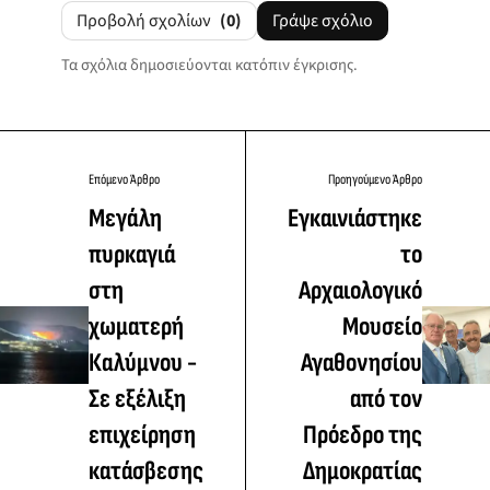
Προβολή σχολίων
(0)
Γράψε σχόλιο
Τα σχόλια δημοσιεύονται κατόπιν έγκρισης.
Επόμενο Άρθρο
Προηγούμενο Άρθρο
Μεγάλη
Εγκαινιάστηκε
πυρκαγιά
το
στη
Αρχαιολογικό
χωματερή
Μουσείο
Καλύμνου -
Αγαθονησίου
Σε εξέλιξη
από τον
επιχείρηση
Πρόεδρο της
κατάσβεσης
Δημοκρατίας