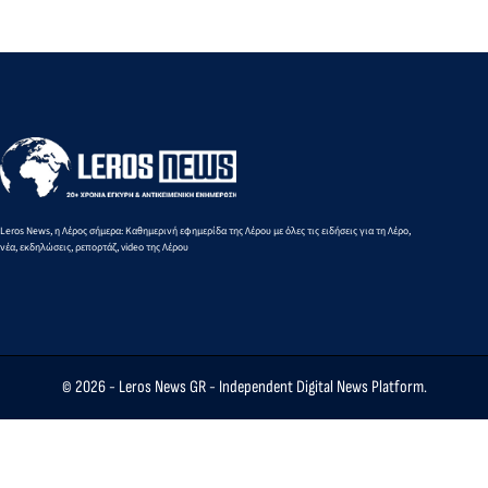
πρόσδεσης
Ποιες
με
εξυπηρέτησ
πλοίου - Στο
αλλαγές
Περιπολικό
ημετέρων για
νοσοκομείο
φέρνει νέα
σκάφος του
το αιολικό
53χρονος
Υπουργική
Λιμενικού
πάρκο τη Ν.
ναυτικός
Απόφαση
Ρόδο
(ΦΕΚ)
Leros News, η Λέρος σήμερα: Καθημερινή εφημερίδα της Λέρου με όλες τις ειδήσεις για τη Λέρο,
νέα, εκδηλώσεις, ρεπορτάζ, video της Λέρου
© 2026 -
Leros News GR
- Independent Digital News Platform.