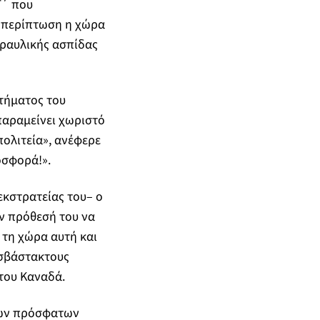
Γ΄ που
α περίπτωση η χώρα
υραυλικής ασπίδας
στήματος του
παραμείνει χωριστό
πολιτεία», ανέφερε
οσφορά!».
εκστρατείας του– ο
ν πρόθεσή του να
 τη χώρα αυτή και
υσβάστακτους
του Καναδά.
των πρόσφατων