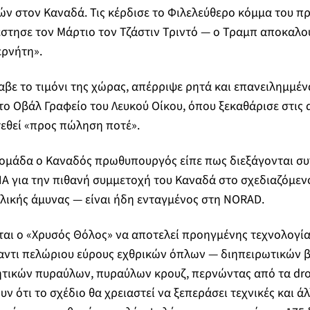
ών στον Καναδά. Τις κέρδισε το Φιλελεύθερο κόμμα του 
έστησε τον Μάρτιο τον Τζάστιν Τριντό — ο Τραμπ αποκαλο
ερνήτη».
αβε το τιμόνι της χώρας, απέρριψε ρητά και επανειλημμέν
το Οβάλ Γραφείο του Λευκού Οίκου, όπου ξεκαθάρισε στις 
τεθεί «προς πώληση ποτέ».
ομάδα ο Καναδός πρωθυπουργός είπε πως διεξάγονται συ
ΠΑ για την πιθανή συμμετοχή του Καναδά στο σχεδιαζόμεν
λικής άμυνας — είναι ήδη ενταγμένος στη NORAD.
ται ο «Χρυσός Θόλος» να αποτελεί προηγμένης τεχνολογί
αντι πελώριου εύρους εχθρικών όπλων — διηπειρωτικών 
τικών πυραύλων, πυραύλων κρουζ, περνώντας από τα dron
ν ότι το σχέδιο θα χρειαστεί να ξεπεράσει τεχνικές και ά