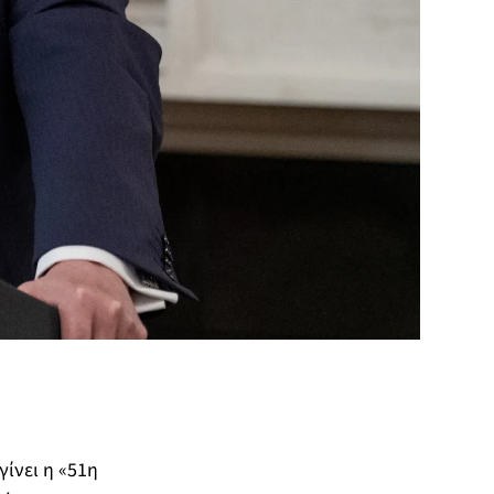
ίνει η «51η