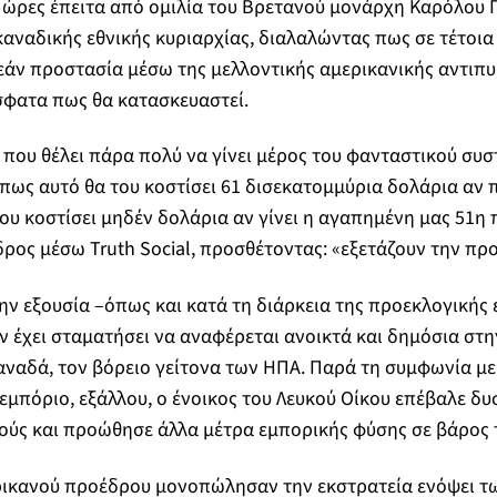
 ώρες έπειτα από ομιλία του Βρετανού μονάρχη Καρόλου 
αναδικής εθνικής κυριαρχίας, διαλαλώντας πως σε τέτοι
εάν προστασία μέσω της μελλοντικής αμερικανικής αντιπ
σφατα πως θα κατασκευαστεί.
 που θέλει πάρα πολύ να γίνει μέρος του φανταστικού συ
πως αυτό θα του κοστίσει 61 δισεκατομμύρια δολάρια αν 
του κοστίσει μηδέν δολάρια αν γίνει η αγαπημένη μας 51η 
ρος μέσω Truth Social, προσθέτοντας: «εξετάζουν την πρ
ν εξουσία –όπως και κατά τη διάρκεια της προεκλογικής 
 έχει σταματήσει να αναφέρεται ανοικτά και δημόσια στη
ναδά, τον βόρειο γείτονα των ΗΠΑ. Παρά τη συμφωνία με
ο εμπόριο, εξάλλου, ο ένοικος του Λευκού Οίκου επέβαλε δ
ούς και προώθησε άλλα μέτρα εμπορικής φύσης σε βάρος 
ερικανού προέδρου μονοπώλησαν την εκστρατεία ενόψει 