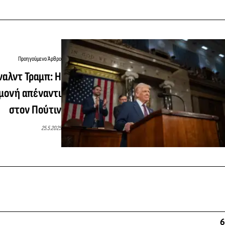
Προηγούμενο Άρθρο
ναλντ Τραμπ: Η
μονή απέναντι
στον Πούτιν
25.5.2025
6