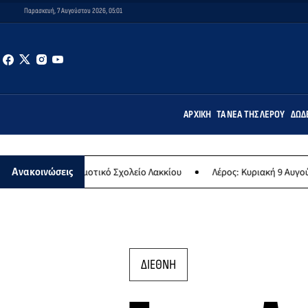
Παρασκευή, 7 Αυγούστου 2026, 05:01
ΑΡΧΙΚΉ
ΤΑ ΝΈΑ ΤΗΣ ΛΈΡΟΥ
ΔΩΔ
 Δημοτικό Σχολείο Λακκίου
Λέρος: Κυριακή 9 Αυγούστου το μεγαλύ
Ανακοινώσεις
ΔΙΕΘΝΗ