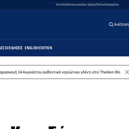
Ταυτότητα
Επικοινωνία
Όροι Χρήσης
Πολιτική Απορρήτου
Αναζήτηση
ΕΣ ΟΙ ΕΙΔΉΣΕΙΣ
ENGLISH EDITION
ούστου αυθεντικό νησιώτικο γλέντι στο Theikon Bistro Restaurant!