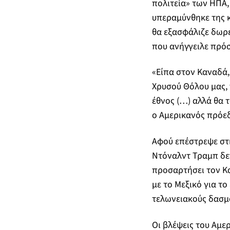
πολιτεία» των ΗΠΑ,
υπεραμύνθηκε της κ
θα εξασφάλιζε δωρ
που ανήγγειλε πρό
«Είπα στον Καναδά,
Χρυσού Θόλου μας, 
έθνος (…) αλλά θα 
ο Αμερικανός πρόεδ
Αφού επέστρεψε στη
Ντόναλντ Τραμπ δεν
προσαρτήσει τον Κα
με το Μεξικό για τ
τελωνειακούς δασμ
Οι βλέψεις του Αμ