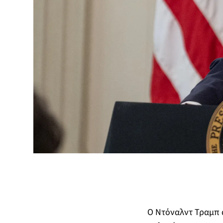
Ο Ντόναλντ Τραμπ ά