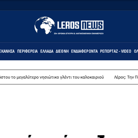
ΕΚΆΝΗΣΑ
ΠΕΡΙΦΈΡΕΙΑ
ΕΛΛΆΔΑ
ΔΙΕΘΝΉ
ΕΝΔΙΑΦΈΡΟΝΤΑ
ΡΕΠΟΡΤΆΖ - VIDEO
ΌΛ
τερο νησιώτικο γλέντι του καλοκαιριού
Λέρος: Την Παρασκευή 14 Αυγ