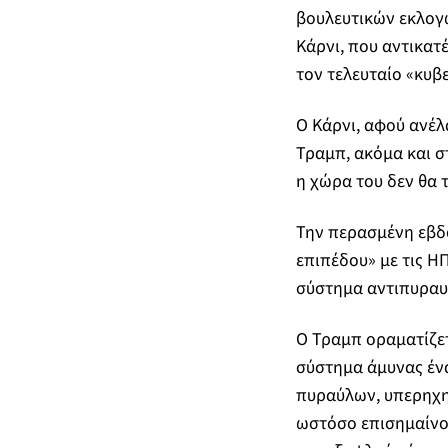
βουλευτικών εκλογ
Κάρνι, που αντικατ
τον τελευταίο «κυβ
Ο Κάρνι, αφού ανέλ
Τραμπ, ακόμα και σ
η χώρα του δεν θα 
Την περασμένη εβδ
επιπέδου» με τις Η
σύστημα αντιπυραυ
Ο Τραμπ οραματίζε
σύστημα άμυνας έν
πυραύλων, υπερηχη
ωστόσο επισημαίνου