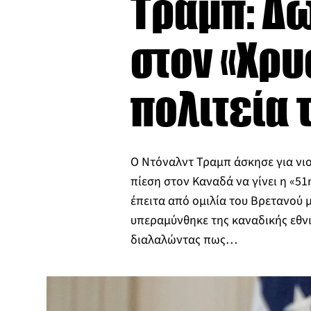
Τραμπ: Δω
στον «Χρυ
πολιτεία 
Ο Ντόναλντ Τραμπ άσκησε για νι
πίεση στον Καναδά να γίνει η «51
έπειτα από ομιλία του Βρετανού
υπεραμύνθηκε της καναδικής εθνι
διαλαλώντας πως…