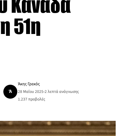
ου Καναδά
 η 51η
Άκης Γρεκός
Ά
28 Μαΐου 2025
•
2 λεπτά ανάγνωσης
1.237
προβολές