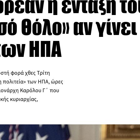
ρεάν η ένταξη τ
σό Θόλο» αν γίνει
των ΗΠΑ
οστή φορά χθες Τρίτη
η πολιτεία» των ΗΠΑ, ώρες
 μονάρχη Καρόλου Γ΄ που
κής κυριαρχίας,