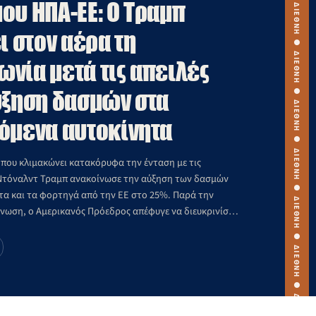
ΔΙΕΘΝΗ ● ΔΙΕΘΝΗ ● ΔΙΕΘΝΗ ● ΔΙΕΘΝΗ ● ΔΙΕΘΝΗ ● ΔΙΕΘΝΗ ● ΔΙΕΘΝΗ ● ΔΙΕΘΝΗ ● ΔΙΕΘΝΗ ● ΔΙΕΘΝΗ ●
ου ΗΠΑ-ΕΕ: Ο Τραμπ
ι στον αέρα τη
νία μετά τις απειλές
ύξηση δασμών στα
όμενα αυτοκίνητα
 που κλιμακώνει κατακόρυφα την ένταση με τις
 Ντόναλντ Τραμπ ανακοίνωσε την αύξηση των δασμών
τα και τα φορτηγά από την ΕΕ στο 25%. Παρά την
νωση, ο Αμερικανός Πρόεδρος απέφυγε να διευκρινίσει
η ή την εξουσία που θα επικαλεστεί για την επιβολή
ών.