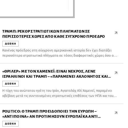
ΤΡΑΜΠ: ΡΕΚΌΡ ΣΤΡΑΤΙΩΤΙΚΏΝ ΠΛΗΓΜΆΤΩΝ ΣΕ
ΠΕΡΙΣΣΌΤΕΡΕΣ ΧΏΡΕΣ ΑΠΌ ΚΆΘΕ ΣΎΓΧΡΟΝΟ ΠΡΌΕΔΡΟ
ΔΙΕΘΝΗ
Κανένας πρόεδρος στη σύγχρονη αμερικανική ιστορία δεν έχει διατάξει
περισσότερα στρατιωτικά πλήγματα σε τόσες διαφορετικές χώρες όσο ο
πρόεδρος των ΗΠΑ, Ντόναλντ Τραμπ σύμφωνα με το ειδησεογραφικό
πρακτορείο Axios.
«ΘΡΊΛΕΡ» ΜΕ ΤΟΝ ΧΑΜΕΝΕΪ́: ΕΊΝΑΙ ΝΕΚΡΌΣ, ΛΈΝΕ
ΙΣΡΑΗΛΙΝΟΊ ΚΑΙ ΤΡΑΜΠ – «ΠΑΡΑΜΈΝΕΙ ΑΚΛΌΝΗΤΟΣ ΚΑΙ
ΣΤΑΘΕΡΌΣ» ΑΠΑΝΤΆ Η ΤΕΧΕΡΆΝΗ
ΔΙΕΘΝΗ
Η τύχη του ανώτατου ηγέτη του Ιράν, Αγιατολάχ Αλί Χαμενεΐ, παραμένει
αβέβαιη μετά τις συντονισμένες στρατιωτικές επιθέσεις των ΗΠΑ και του
Ισραήλ εναντίον ιρανικών στόχων, συμπεριλαμβανομένων εγκαταστάσεων
στο συγκρότημα του στην Τεχεράνη.
POLITICO: Ο ΤΡΑΜΠ ΠΡΟΕΙΔΟΠΟΙΕΊ ΤΗΝ ΕΥΡΏΠΗ –
«ΑΝΤΊΠΟΙΝΑ» ΑΝ ΠΡΟΤΙΜΉΣΟΥΝ ΕΥΡΩΠΑΪΚΆ ΑΝΤΊ
ΑΜΕΡΙΚΑΝΙΚΏΝ ΌΠΛΩΝ
ΔΙΕΘΝΗ