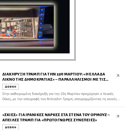
ΔΙΑΚΉΡΥΞΗ ΤΡΑΜΠ ΓΙΑ ΤΗΝ 25Η ΜΑΡΤΊΟΥ: «Η ΕΛΛΆΔΑ
ΛΊΚΝΟ ΤΗΣ ΔΗΜΟΚΡΑΤΊΑΣ» – ΠΑΡΑΛΛΗΛΙΣΜΟΊ ΜΕ ΤΙΣ
ΗΠΑ
ΔΙΕΘΝΗ
Στην καθιερωμένη διακήρυξη για την 25η Μαρτίου προχώρησε ο Λευκός
Οίκος, με την υπογραφή του Ντόναλντ Τραμπ, υπογραμμίζοντας τις κοινές
ρίζες και αξίες Ελλάδας και Ηνωμένων Πολιτειών.
«ΣΚΙΈΣ» ΓΙΑ ΙΡΑΝΙΚΈΣ ΝΆΡΚΕΣ ΣΤΑ ΣΤΕΝΆ ΤΟΥ ΟΡΜΟΎΖ –
ΑΠΕΙΛΈΣ ΤΡΑΜΠ ΓΙΑ «ΠΡΩΤΌΓΝΩΡΕΣ ΣΥΝΈΠΕΙΕΣ»
ΔΙΕΘΝΗ