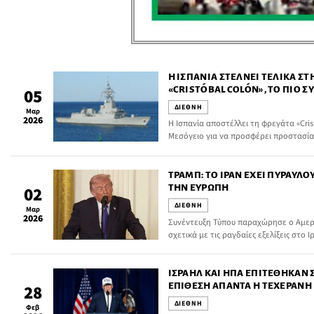
H ΙΣΠΑΝΊΑ ΣΤΈΛΝΕΙ ΤΕΛΙΚΆ Σ
«CRISTÓBAL COLÓN», ΤΟ ΠΙΟ Σ
05
ΠΟΛΕΜΙΚΟΎ ΝΑΥΤΙΚΟΎ ΤΗΣ
ΔΙΕΘΝΗ
Μαρ
2026
Η Ισπανία αποστέλλει τη φρεγάτα «Cris
Μεσόγειο για να προσφέρει προστασία
που επικρατεί τις τελευταίες ημέρες 
ΤΡΑΜΠ: ΤΟ ΙΡΆΝ ΈΧΕΙ ΠΥΡΑΎΛ
ΤΗΝ ΕΥΡΏΠΗ
02
ΔΙΕΘΝΗ
Μαρ
2026
Συνέντευξη Τύπου παραχώρησε ο Αμερ
σχετικά με τις ραγδαίες εξελίξεις στο
συνεχίζουν την μεγάλης κλίμακας στρα
ΙΣΡΑΉΛ ΚΑΙ ΗΠΑ ΕΠΙΤΈΘΗΚΑΝ Σ
ΕΠΊΘΕΣΗ ΑΠΑΝΤΆ Η ΤΕΧΕΡΆΝΗ
28
ΔΙΕΘΝΗ
Φεβ