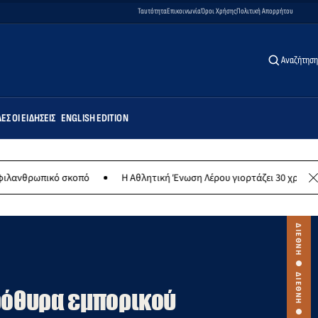
Ταυτότητα
Επικοινωνία
Όροι Χρήσης
Πολιτική Απορρήτου
Αναζήτηση
ΕΣ ΟΙ ΕΙΔΉΣΕΙΣ
ENGLISH EDITION
οπό
Η Αθλητική Ένωση Λέρου γιορτάζει 30 χρόνια ιστορίας - Τετάρ
ρόθυρα εμπορικού