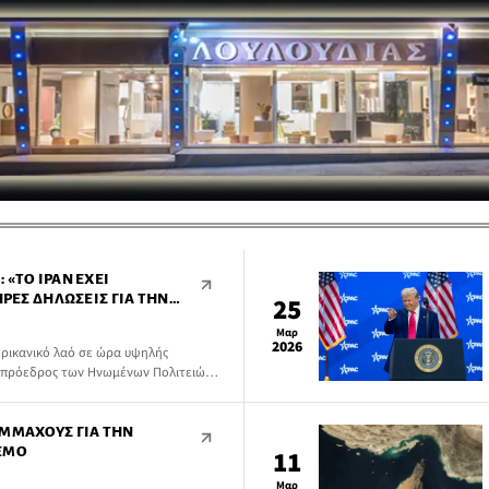
 «ΤΟ ΙΡΆΝ ΈΧΕΙ
ΗΡΈΣ ΔΗΛΏΣΕΙΣ ΓΙΑ ΤΗΝ
25
Μαρ
2026
ερικανικό λαό σε ώρα υψηλής
ο πρόεδρος των Ηνωμένων Πολιτειών
 που, σύμφωνα με τον ίδιο, έχει
ξη της στρατιωτικής επιχείρησης με
ΥΜΜΆΧΟΥΣ ΓΙΑ ΤΗΝ
ΕΜΟ
11
Μαρ