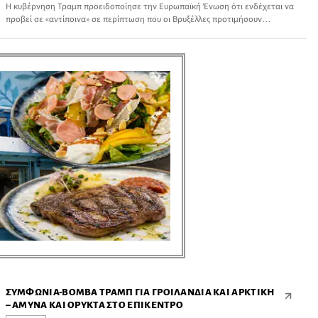
Η κυβέρνηση Τραμπ προειδοποίησε την Ευρωπαϊκή Ένωση ότι ενδέχεται να
προβεί σε «αντίποινα» σε περίπτωση που οι Βρυξέλλες προτιμήσουν
ευρωπαίους κατασκευαστές όπλων έναντι των αμερικανικών εταιρειών,
σύμφωνα με δημοσίευμα του Politico. Το αμερικανικό Πεντάγωνο φέρεται να
απέστειλε το μήνυμα αυτό κατά τη διάρκεια των διαβουλεύσεων της
Κομισιόν για τον εκσυγχρονισμό της στρατιωτικής προμήθειας στην Ευρώπη.
ΣΥΜΦΩΝΊΑ-ΒΌΜΒΑ ΤΡΑΜΠ ΓΙΑ ΓΡΟΙΛΑΝΔΊΑ ΚΑΙ ΑΡΚΤΙΚΉ
– ΆΜΥΝΑ ΚΑΙ ΟΡΥΚΤΆ ΣΤΟ ΕΠΊΚΕΝΤΡΟ