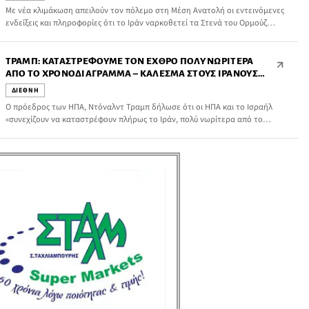
Με νέα κλιμάκωση απειλούν τον πόλεμο στη Μέση Ανατολή οι εντεινόμενες
ενδείξεις και πληροφορίες ότι το Ιράν ναρκοθετεί τα Στενά του Ορμούζ
γεγονός που προκαλεί ήδη την αντίδραση Τραμπ, που κάνει λόγο για
«πρωτοφανείς συνέπειες», αν «για οποιονδήποτε λόγο τοποθετηθούν νάρκες
και δεν απομακρυνθούν αμέσως».
ΤΡΑΜΠ: ΚΑΤΑΣΤΡΈΦΟΥΜΕ ΤΟΝ ΕΧΘΡΌ ΠΟΛΎ ΝΩΡΊΤΕΡΑ
ΑΠΌ ΤΟ ΧΡΟΝΟΔΙΆΓΡΑΜΜΑ – ΚΆΛΕΣΜΑ ΣΤΟΥΣ ΙΡΑΝΟΎΣ
ΔΙΠΛΩΜΆΤΕΣ ΝΑ ΖΗΤΉΣΟΥΝ ΆΣΥΛΟ
ΔΙΕΘΝΗ
Ο πρόεδρος των ΗΠΑ, Ντόναλντ Τραμπ δήλωσε ότι οι ΗΠΑ και το Ισραήλ
«συνεχίζουν να καταστρέφουν πλήρως το Ιράν, πολύ νωρίτερα από το
χρονοδιάγραμμα».