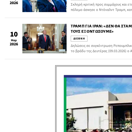
2026
Σκληρή κριτική προς συμμάχους και ετα
πόλεμο άσκησε ο Ντόναλντ Τραμπ, κα
επί δεκαετίες επωφελήθηκαν από την
και τους χιλιάδες Αμερικανούς στρατι
αλλά τώρα αποφεύγουν να εμπλακούν.
ΤΡΑΜΠ ΓΙΑ ΙΡΆΝ: «ΔΕΝ ΘΑ ΣΤ
ΤΟΥΣ ΕΞΟΝΤΏΣΟΥΜΕ»
10
ΔΙΕΘΝΗ
Μαρ
2026
Δηλώσεις σε συγκέντρωση Ρεπουμπλι
το βράδυ της Δευτέρας (09.03.2026) ο
Τραμπ.