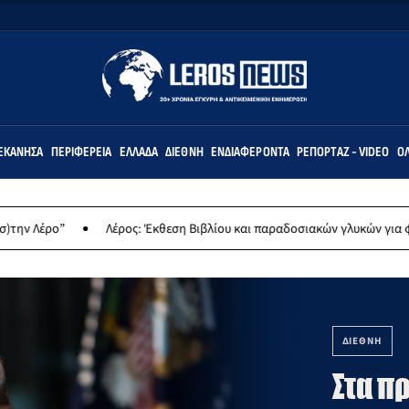
ΕΚΆΝΗΣΑ
ΠΕΡΙΦΈΡΕΙΑ
ΕΛΛΆΔΑ
ΔΙΕΘΝΉ
ΕΝΔΙΑΦΈΡΟΝΤΑ
ΡΕΠΟΡΤΆΖ - VIDEO
ΌΛ
Λέρος: Έκθεση Βιβλίου και παραδοσιακών γλυκών για φιλανθρωπικό σκ
ΔΙΕΘΝΗ
Στα π