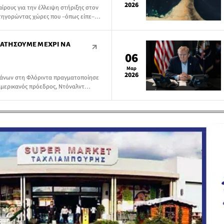
2026
ίρους για την έλλειψη στήριξης στον
τηγορώντας χώρες που –όπως είπε–
 προστασία των Ηνωμένων Πολιτειών
ώτες που βρίσκονται στα εδάφη τους
ΑΜΑΤΉΣΟΥΜΕ ΜΈΧΡΙ ΝΑ
06
Μαρ
2026
κάνων στη Φλόριντα πραγματοποίησε
 Αμερικανός πρόεδρος, Ντόναλντ