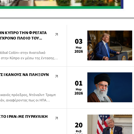
ΤΗΝ ΚΎΠΡΟ ΤΗΝ ΦΡΕΓΆΤΑ
ΎΓΧΡΟΝΟ ΠΛΟΊΟ ΤΟΥ
03
Μαρ
2026
tóbal Colón» στην Ανατολικό
 στην Κύπρο εν μέσω της έντασης
στη Μέση Ανατολή.
ΟΥΣ ΙΚΑΝΟΎΣ ΝΑ ΠΛΉΞΟΥΝ
01
Μαρ
2026
ικανός πρόεδρος, Ντόναλντ Τραμπ
 Ιράν, αναφέροντας πως οι ΗΠΑ
τιωτική επιχείρηση κατά του Ιράν.
ΤΟ ΙΡΆΝ: ΜΕ ΠΥΡΑΥΛΙΚΉ
20
Φεβ