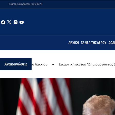
Πέμπτη, 6 Αυγούστου 2026, 17:26
ΑΡΧΙΚΉ
ΤΑ ΝΈΑ ΤΗΣ ΛΈΡΟΥ
ΔΩΔ
λείο Λακκίου
Εικαστική έκθεση “Δημιουργώντας (σ)την Λέρο”
Ανακοινώσεις