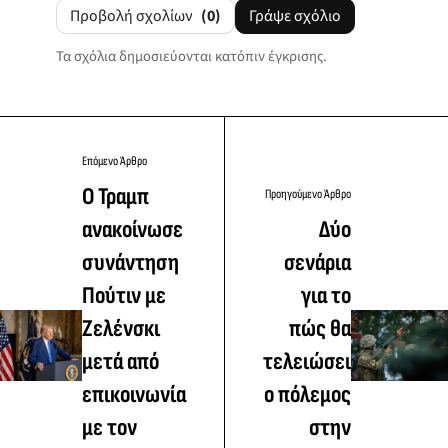
Προβολή σχολίων
(0)
Γράψε σχόλιο
Τα σχόλια δημοσιεύονται κατόπιν έγκρισης.
Επόμενο Άρθρο
Ο Τραμπ
Προηγούμενο Άρθρο
ανακοίνωσε
Δύο
συνάντηση
σενάρια
Πούτιν με
για το
Ζελένσκι
πώς θα
μετά από
τελειώσει
επικοινωνία
ο πόλεμος
με τον
στην