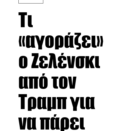
Τι
«αγοράζει»
ο Ζελένσκι
από τον
Τραμπ για
να πάρει