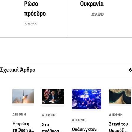
Ρώσο
Ουκρανία
πρόεδρο
18.8.2025
19.8.2025
Σχετικά Άρθρα
6
ΔΙΕΘΝΗ
ΔΙΕΘΝΗ
ΔΙΕΘΝΗ
ΔΙΕΘΝΗ
Η πρώτη
Στενά του
Στα
Ουάσινγκτον:
επίθεση με
Ορμούζ:
πρόθυρα