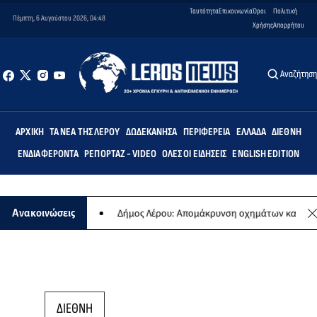
Ταυτότητα
Επικοινωνία
Όροι
Πολιτική
Πέμπτη, 6 Αυγούστου 2026, 04:48
Χρήσης
Απορρήτου
Αναζήτησ
ΑΡΧΙΚΉ
ΤΑ ΝΈΑ ΤΗΣ ΛΈΡΟΥ
ΔΩΔΕΚΆΝΗΣΑ
ΠΕΡΙΦΈΡΕΙΑ
ΕΛΛΆΔΑ
ΔΙΕΘΝΉ
ΕΝΔΙΑΦΈΡΟΝΤΑ
ΡΕΠΟΡΤΆΖ - VIDEO
ΌΛΕΣ ΟΙ ΕΙΔΉΣΕΙΣ
ENGLISH EDITION
ας συναυλίας
Δήμος Λέρου: Απομάκρυνση οχημάτων και σκαφών απ
Ανακοινώσεις
ΔΙΕΘΝΗ