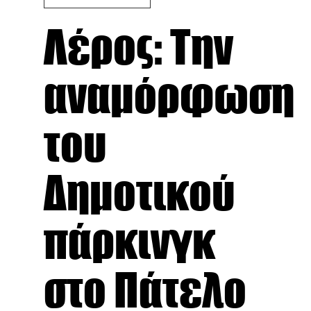
Λέρος: Την
αναμόρφωση
του
Δημοτικού
πάρκινγκ
στο Πάτελο