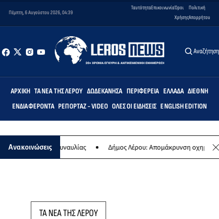
Ταυτότητα
Επικοινωνία
Όροι
Πολιτική
Πέμπτη, 6 Αυγούστου 2026, 04:39
Χρήσης
Απορρήτου
Αναζήτησ
ΑΡΧΙΚΉ
ΤΑ ΝΈΑ ΤΗΣ ΛΈΡΟΥ
ΔΩΔΕΚΆΝΗΣΑ
ΠΕΡΙΦΈΡΕΙΑ
ΕΛΛΆΔΑ
ΔΙΕΘΝΉ
ΕΝΔΙΑΦΈΡΟΝΤΑ
ΡΕΠΟΡΤΆΖ - VIDEO
ΌΛΕΣ ΟΙ ΕΙΔΉΣΕΙΣ
ENGLISH EDITION
ση της ετήσιας συναυλίας
Δήμος Λέρου: Απομάκρυνση οχημάτων κ
Ανακοινώσεις
ΤΑ ΝΕΑ ΤΗΣ ΛΕΡΟΥ