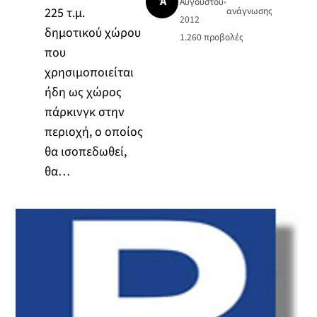
Ά
Αυγούστου
•
225 τ.μ.
ανάγνωσης
2012
δημοτικού χώρου
1.260
προβολές
που
χρησιμοποιείται
ήδη ως χώρος
πάρκινγκ στην
περιοχή, ο οποίος
θα ισοπεδωθεί,
θα…