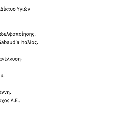
 Δίκτυο Υγιών
αδελφοποίησης.
abaudia Ιταλίας.
ανέλκυση-
υ.
άννη.
χος Α.Ε..