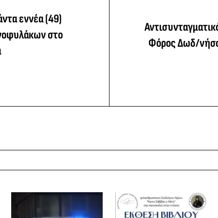
ντα εννέα (49)
Αντισυνταγματικό
νοφυλάκων στο
Φόρος Δωδ/νήσο
α