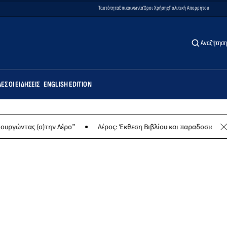
Ταυτότητα
Επικοινωνία
Όροι Χρήσης
Πολιτική Απορρήτου
Αναζήτηση
ΕΣ ΟΙ ΕΙΔΉΣΕΙΣ
ENGLISH EDITION
(σ)την Λέρο”
Λέρος: Έκθεση Βιβλίου και παραδοσιακών γλυκών γι