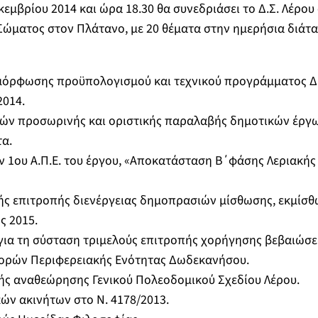
κεμβρίου 2014 και ώρα 18.30 θα συνεδριάσει το Δ.Σ. Λέρου
ώματος στον Πλάτανο, με 20 θέματα στην ημερήσια διάτα
αμόρφωσης προϋπολογισμού και τεχνικού προγράμματος Δ
2014.
πών προσωρινής και οριστικής παραλαβής δημοτικών έργω
τα.
ν 1ου Α.Π.Ε. του έργου, «Αποκατάσταση Β ́ φάσης Λεριακής
ής επιτροπής διενέργειας δημοπρασιών μίσθωσης, εκμίσθ
ς 2015.
, για τη σύσταση τριμελούς επιτροπής χορήγησης βεβαιώ
ορών Περιφερειακής Ενότητας Δωδεκανήσου.
ής αναθεώρησης Γενικού Πολεοδομικού Σχεδίου Λέρου.
ών ακινήτων στο Ν. 4178/2013.