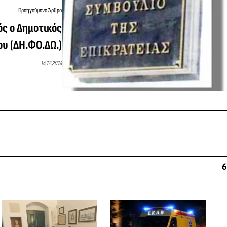
Προηγούμενο Άρθρο
ς ο Δημοτικός
υ (ΔΗ.ΦΟ.ΔΩ.)
14.12.2014
6