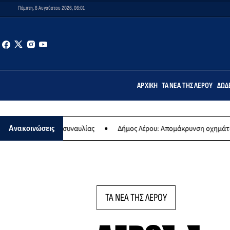
Πέμπτη, 6 Αυγούστου 2026, 06:01
ΑΡΧΙΚΉ
ΤΑ ΝΈΑ ΤΗΣ ΛΈΡΟΥ
ΔΩΔ
 ετήσιας συναυλίας
Δήμος Λέρου: Απομάκρυνση οχημάτων και σκαφ
Ανακοινώσεις
ΤΑ ΝΕΑ ΤΗΣ ΛΕΡΟΥ