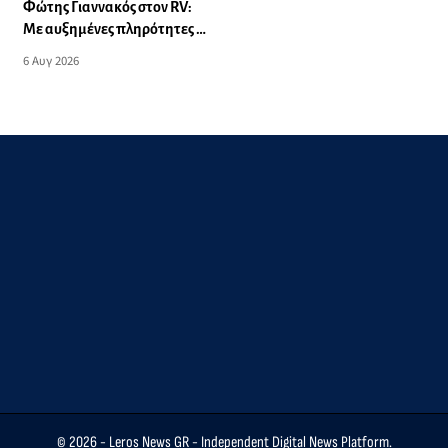
Φώτης Γιαννακός στον RV:
Με αυξημένες πληρότητες η
Λέρος, στόχος η επιμήκυνση
6 Αυγ 2026
της τουριστικής σεζόν στο
νησί (audio)
© 2026 -
Leros News GR
- Independent Digital News Platform.