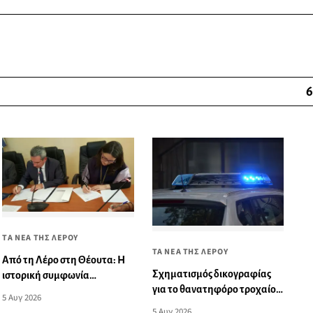
6
ΤΑ ΝΕΑ ΤΗΣ ΛΕΡΟΥ
ΤΑ ΝΕΑ ΤΗΣ ΛΕΡΟΥ
Από τη Λέρο στη Θέουτα: Η
Σχηματισμός δικογραφίας
ιστορική συμφωνία
για το θανατηφόρο τροχαίο
αλληλεγγύης που η Μαδρίτη
5 Αυγ 2026
ατύχημα στη Λέρο
δεν επέτρεψε να γίνει πράξη
5 Αυγ 2026