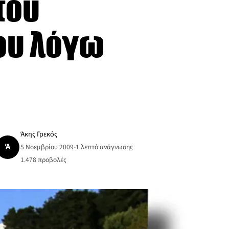
του
ου λόγω
Άκης Γρεκός
Ά
5 Νοεμβρίου 2009
•
1 λεπτό ανάγνωσης
1.478
προβολές