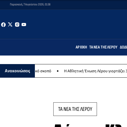
Παρασκευή, 7 Αυγούστου 2026, 01:58
ΑΡΧΙΚΉ
ΤΑ ΝΈΑ ΤΗΣ ΛΈΡΟΥ
ΔΩΔ
φιλανθρωπικό σκοπό
Η Αθλητική Ένωση Λέρου γιορτάζει 30 χρόνια ι
Ανακοινώσεις
ΤΑ ΝΕΑ ΤΗΣ ΛΕΡΟΥ