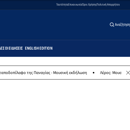
Ταυτότητα
Επικοινωνία
Όροι Χρήσης
Πολιτική Απορρήτου
Αναζήτηση
ΕΣ ΟΙ ΕΙΔΉΣΕΙΣ
ENGLISH EDITION
αφο της Παναγίας - Μουσική εκδήλωση
Λέρος: Μουσική συναυλία τ