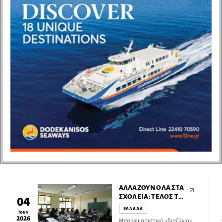
ανθρώπου με τον τόπο, τη
μνήμη και το τραύμα.
ΑΛΛΆΖΟΥΝ ΌΛΑ ΣΤΑ
ΣΧΟΛΕΊΑ: ΤΈΛΟΣ ΤΟ
04
ΖΑΜΠΌΝ, ΟΙ
ΕΛΛΑΔΑ
Ιουν
ΣΟΚΟΛΆΤΕΣ ΚΑΙ ΤΑ
2026
Μπαίνει οριστικό «διαζύγιο»