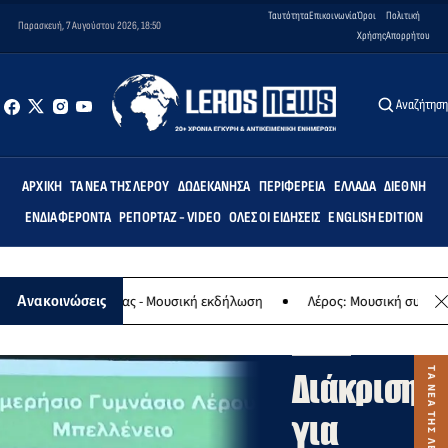
Ταυτότητα
Επικοινωνία
Όροι
Πολιτική
Παρασκευή, 7 Αυγούστου 2026, 18:50
Χρήσης
Απορρήτου
Αναζήτησ
ΑΡΧΙΚΉ
ΤΑ ΝΈΑ ΤΗΣ ΛΈΡΟΥ
ΔΩΔΕΚΆΝΗΣΑ
ΠΕΡΙΦΈΡΕΙΑ
ΕΛΛΆΔΑ
ΔΙΕΘΝΉ
ΕΝΔΙΑΦΈΡΟΝΤΑ
ΡΕΠΟΡΤΆΖ - VIDEO
ΌΛΕΣ ΟΙ ΕΙΔΉΣΕΙΣ
ENGLISH EDITION
ΤΑ
ΝΕΑ
ης Παναγίας - Μουσική εκδήλωση
Λέρος: Μουσική συναυλία των Ε
Ανακοινώσεις
ΤΗΣ
ΛΕΡΟΥ
Διάκριση
για