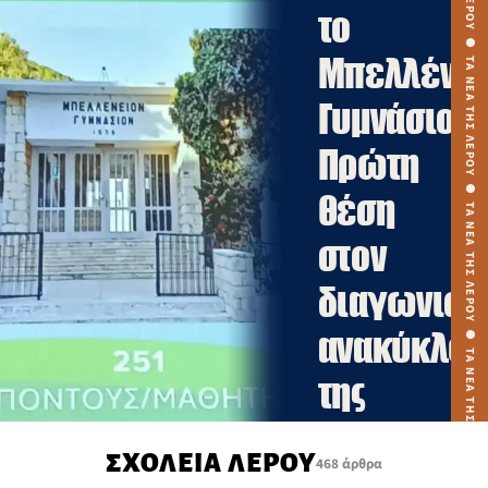
το
Μπελλένει
Γυμνάσιο:
Πρώτη
θέση
στον
διαγωνισμ
ανακύκλω
της
“Followgre
ΣΧΟΛΕΙΑ ΛΕΡΟΥ
468 άρθρα