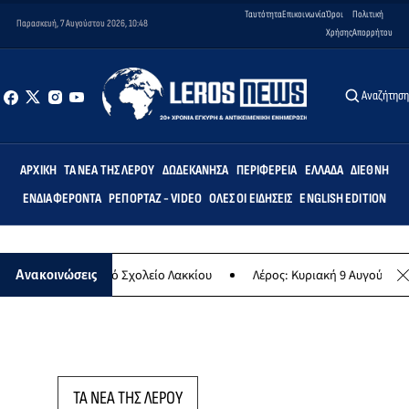
Ταυτότητα
Επικοινωνία
Όροι
Πολιτική
Παρασκευή, 7 Αυγούστου 2026, 10:48
Χρήσης
Απορρήτου
Αναζήτησ
ΑΡΧΙΚΉ
ΤΑ ΝΈΑ ΤΗΣ ΛΈΡΟΥ
ΔΩΔΕΚΆΝΗΣΑ
ΠΕΡΙΦΈΡΕΙΑ
ΕΛΛΆΔΑ
ΔΙΕΘΝΉ
ΕΝΔΙΑΦΈΡΟΝΤΑ
ΡΕΠΟΡΤΆΖ - VIDEO
ΌΛΕΣ ΟΙ ΕΙΔΉΣΕΙΣ
ENGLISH EDITION
» στο Δημοτικό Σχολείο Λακκίου
Λέρος: Κυριακή 9 Αυγούστου το μ
Ανακοινώσεις
ΤΑ ΝΕΑ ΤΗΣ ΛΕΡΟΥ