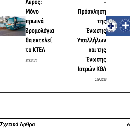
Λέρος:
-
Μόνο
Πρόσκληση
πρωινά
της
δρομολόγια
Ένωσης
θα εκτελεί
Υπαλλήλων
το ΚΤΕΛ
και της
Ένωσης
17.9.2025
Ιατρών ΚΘΛ
17.9.2025
Σχετικά Άρθρα
6