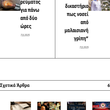
ρεύματος
δικαστήριο
για πάνω
πως νοσεί
από δύο
από
ώρες
μαλαισιανή
7.11.2025
γρίπη”
7.11.2025
Σχετικά Άρθρα
6