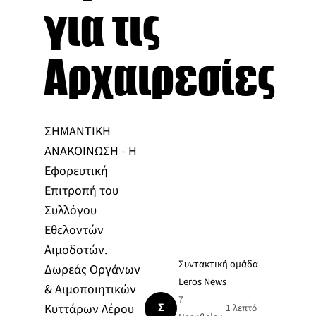
για τις
Αρχαιρεσίες
ΣΗΜΑΝΤΙΚΗ
ΑΝΑΚΟΙΝΩΣΗ - Η
Εφορευτική
Επιτροπή του
Συλλόγου
Εθελοντών
Αιμοδοτών.
Συντακτική ομάδα
Δωρεάς Οργάνων
Leros News
& Αιμοποιητικών
7
Σ
Κυττάρων Λέρου
1 λεπτό