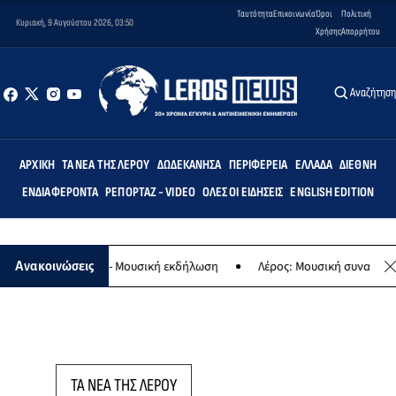
Ταυτότητα
Επικοινωνία
Όροι
Πολιτική
Κυριακή, 9 Αυγούστου 2026, 03:50
Χρήσης
Απορρήτου
Αναζήτησ
ΑΡΧΙΚΉ
ΤΑ ΝΈΑ ΤΗΣ ΛΈΡΟΥ
ΔΩΔΕΚΆΝΗΣΑ
ΠΕΡΙΦΈΡΕΙΑ
ΕΛΛΆΔΑ
ΔΙΕΘΝΉ
ΕΝΔΙΑΦΈΡΟΝΤΑ
ΡΕΠΟΡΤΆΖ - VIDEO
ΌΛΕΣ ΟΙ ΕΙΔΉΣΕΙΣ
ENGLISH EDITION
ο της Παναγίας - Μουσική εκδήλωση
Λέρος: Μουσική συναυλία των
Ανακοινώσεις
ΤΑ ΝΕΑ ΤΗΣ ΛΕΡΟΥ