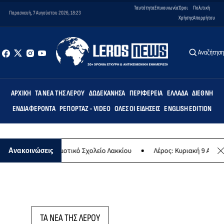
Ταυτότητα
Επικοινωνία
Όροι
Πολιτική
Παρασκευή, 7 Αυγούστου 2026, 18:23
Χρήσης
Απορρήτου
Αναζήτησ
ΑΡΧΙΚΉ
ΤΑ ΝΈΑ ΤΗΣ ΛΈΡΟΥ
ΔΩΔΕΚΆΝΗΣΑ
ΠΕΡΙΦΈΡΕΙΑ
ΕΛΛΆΔΑ
ΔΙΕΘΝΉ
ΕΝΔΙΑΦΈΡΟΝΤΑ
ΡΕΠΟΡΤΆΖ - VIDEO
ΌΛΕΣ ΟΙ ΕΙΔΉΣΕΙΣ
ENGLISH EDITION
ρτεμις» στο Δημοτικό Σχολείο Λακκίου
Λέρος: Κυριακή 9 Αυγούστο
Ανακοινώσεις
ΤΑ ΝΕΑ ΤΗΣ ΛΕΡΟΥ