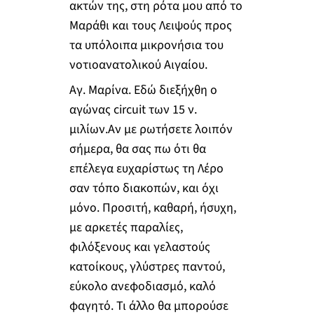
ακτών της, στη ρότα μου από το
Μαράθι και τους Λειψούς προς
τα υπόλοιπα μικρονήσια του
νοτιοανατολικού Αιγαίου.
Αγ. Μαρίνα. Εδώ διεξήχθη ο
αγώνας circuit των 15 ν.
μιλίων.Αν με ρωτήσετε λοιπόν
σήμερα, θα σας πω ότι θα
επέλεγα ευχαρίστως τη Λέρο
σαν τόπο διακοπών, και όχι
μόνο. Προσιτή, καθαρή, ήσυχη,
με αρκετές παραλίες,
φιλόξενους και γελαστούς
κατοίκους, γλύστρες παντού,
εύκολο ανεφοδιασμό, καλό
φαγητό. Τι άλλο θα μπορούσε