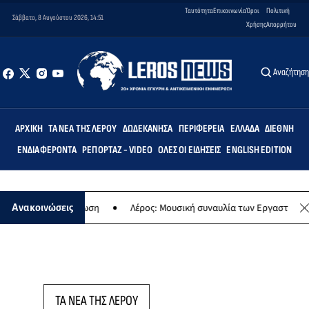
Ταυτότητα
Επικοινωνία
Όροι
Πολιτική
Σάββατο, 8 Αυγούστου 2026, 14:51
Χρήσης
Απορρήτου
Αναζήτησ
ΑΡΧΙΚΉ
ΤΑ ΝΈΑ ΤΗΣ ΛΈΡΟΥ
ΔΩΔΕΚΆΝΗΣΑ
ΠΕΡΙΦΈΡΕΙΑ
ΕΛΛΆΔΑ
ΔΙΕΘΝΉ
ΕΝΔΙΑΦΈΡΟΝΤΑ
ΡΕΠΟΡΤΆΖ - VIDEO
ΌΛΕΣ ΟΙ ΕΙΔΉΣΕΙΣ
ENGLISH EDITION
κή εκδήλωση
Λέρος: Μουσική συναυλία των Εργαστηρίων «Άρτεμις» 
Ανακοινώσεις
ΤΑ ΝΕΑ ΤΗΣ ΛΕΡΟΥ