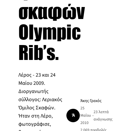
σκαφών
Olympic
Rib’s.
Λέρος - 23 και 24
Μαίου 2009.
Διοργανωτής
σύλλογος: Λεριακός
Άκης Γρεκός
Όμιλος Σκαφών.
25
23 λεπτά
Ά
Ήταν στη Λέρο,
Μαΐου
•
ανάγνωσης
2010
φωτογράφισε,
2.069
προβολές