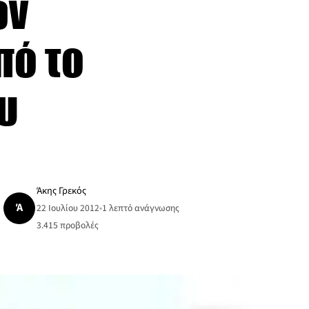
ων
πό το
υ
Άκης Γρεκός
Ά
22 Ιουλίου 2012
•
1 λεπτό ανάγνωσης
3.415
προβολές