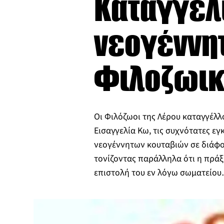
Καταγγελ
νεογέννη
Φιλοζωικ
Oι Φιλόζωοι της Λέρου καταγγέλλ
Εισαγγελία Κω, τις συχνότατες ε
νεογέννητων κουταβιών σε διάφο
τονίζοντας παράλληλα ότι η πράξη
επιστολή του εν λόγω σωματείο