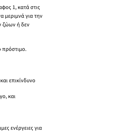
φος 1, κατά στις
α μεριμνά για την
ν ζώων ή δεν
ό πρόστιμο.
και επικίνδυνο
γο, και
μες ενέργειες για