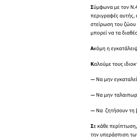
Σ
ύμφωνα με τον Ν.4
περιγραφές αυτής, 
στείρωση του ζώου 
μπορεί να τα διαθέσ
Α
κόμη η εγκατάλειψ
Κ
αλούμε τους ιδιο
—
Να μην εγκαταλεί
—
Να μην ταλαιπωρο
—
Να ζητήσουν τη β
Σ
ε κάθε περίπτωση,
την υπεράσπιση τω