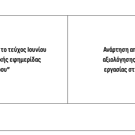
το τεύχος Ιουνίου
Ανάρτηση α
ικής εφημερίδας
αξιολόγηση
ρου”
εργασίας σ