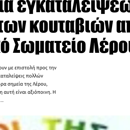
ία εγκαταλείψε
των κουταβιών α
ό Σωματείο Λέρο
ουν με επιστολή προς την
γκαταλείψεις πολλών
ρα σημεία της Λέρου,
 αυτή είναι αξιόποινη. Η
υ…