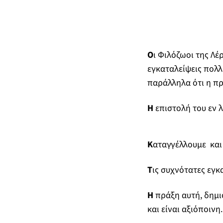
O
ι Φιλόζωοι της Λέ
εγκαταλείψεις πολλ
παράλληλα ότι η πρ
Η
επιστολή του εν λ
Κ
αταγγέλλουμε και
Τ
ις συχνότατες εγκ
Η
πράξη αυτή, δημι
και είναι αξιόποινη.