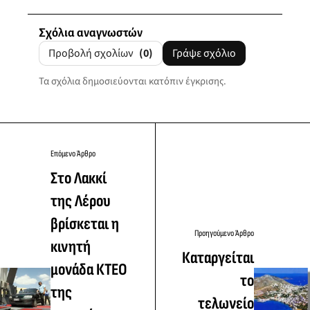
Σχόλια αναγνωστών
Προβολή σχολίων
(0)
Γράψε σχόλιο
Τα σχόλια δημοσιεύονται κατόπιν έγκρισης.
Επόμενο Άρθρο
Στο Λακκί
της Λέρου
βρίσκεται η
Προηγούμενο Άρθρο
κινητή
Καταργείται
μονάδα ΚΤΕΟ
το
της
τελωνείο