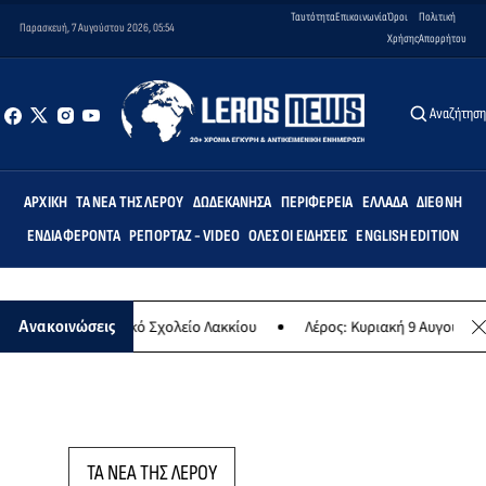
Ταυτότητα
Επικοινωνία
Όροι
Πολιτική
Παρασκευή, 7 Αυγούστου 2026, 05:54
Χρήσης
Απορρήτου
Αναζήτησ
ΑΡΧΙΚΉ
ΤΑ ΝΈΑ ΤΗΣ ΛΈΡΟΥ
ΔΩΔΕΚΆΝΗΣΑ
ΠΕΡΙΦΈΡΕΙΑ
ΕΛΛΆΔΑ
ΔΙΕΘΝΉ
ΕΝΔΙΑΦΈΡΟΝΤΑ
ΡΕΠΟΡΤΆΖ - VIDEO
ΌΛΕΣ ΟΙ ΕΙΔΉΣΕΙΣ
ENGLISH EDITION
ς» στο Δημοτικό Σχολείο Λακκίου
Λέρος: Κυριακή 9 Αυγούστου το μ
Ανακοινώσεις
ΤΑ ΝΕΑ ΤΗΣ ΛΕΡΟΥ