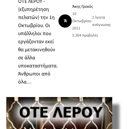
ΟΤΕ ΛΕΡΟΥ -
Άκης Γρεκός
(εξυπηρέτηση
10
πελατών) την 1η
2 λεπτά
Ά
Οκτωβρίου
•
Οκτωβρίου. Οι
ανάγνωσης
2011
υπάλληλοι που
5.364
προβολές
εργάζονταν εκεί
θα μετακινηθούν
σε άλλα
υποκαταστήματα.
Άνθρωποι από
όλα…