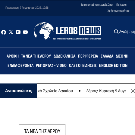
Ταυτότητα
Επικοινωνία
Όροι
Πολιτική
Παρασκευή, 7 Αυγούστου 2026, 10:56
Χρήσης
Απορρήτου
Αναζήτησ
ΑΡΧΙΚΉ
ΤΑ ΝΈΑ ΤΗΣ ΛΈΡΟΥ
ΔΩΔΕΚΆΝΗΣΑ
ΠΕΡΙΦΈΡΕΙΑ
ΕΛΛΆΔΑ
ΔΙΕΘΝΉ
ΕΝΔΙΑΦΈΡΟΝΤΑ
ΡΕΠΟΡΤΆΖ - VIDEO
ΌΛΕΣ ΟΙ ΕΙΔΉΣΕΙΣ
ENGLISH EDITION
ις» στο Δημοτικό Σχολείο Λακκίου
Λέρος: Κυριακή 9 Αυγούστου το
Ανακοινώσεις
ΤΑ ΝΕΑ ΤΗΣ ΛΕΡΟΥ