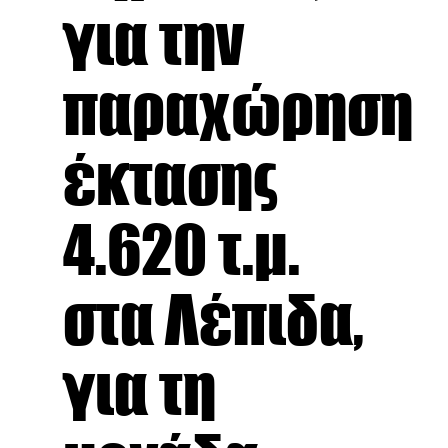
για την
παραχώρηση
έκτασης
4.620 τ.μ.
στα Λέπιδα,
για τη