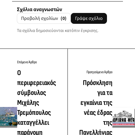
Σχόλια αναγνωστών
Προβολή σχολίων
(0)
Γράψε σχόλιο
Τα σχόλια δημοσιεύονται κατόπιν έγκρισης.
Επόμενο Άρθρο
Ο
Προηγούμενο Άρθρο
περιφερειακός
Πρόσκληση
σύμβουλος
για τα
Μιχάλης
εγκαίνια της
Τρεμόπουλος
νέας έδρας
καταγγέλλει
της
παράνομη
Πανελλήνιας