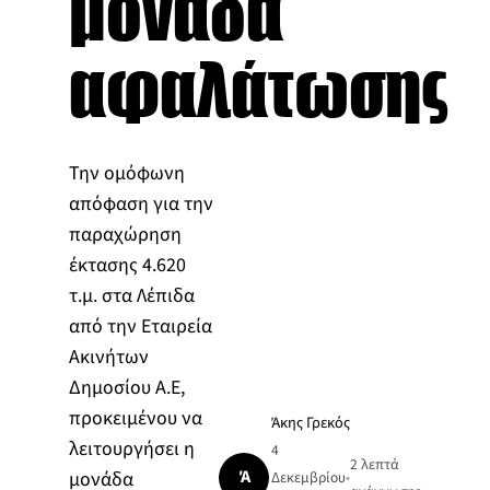
μονάδα
αφαλάτωσης
Την ομόφωνη
απόφαση για την
παραχώρηση
έκτασης 4.620
τ.μ. στα Λέπιδα
από την Εταιρεία
Ακινήτων
Δημοσίου Α.Ε,
προκειμένου να
Άκης Γρεκός
λειτουργήσει η
4
2 λεπτά
Ά
μονάδα
Δεκεμβρίου
•