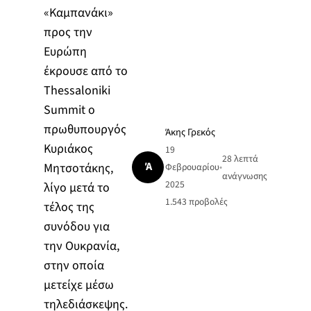
«Καμπανάκι»
προς την
Ευρώπη
έκρουσε από το
Thessaloniki
Summit ο
πρωθυπουργός
Άκης Γρεκός
Κυριάκος
19
28 λεπτά
Ά
Μητσοτάκης,
Φεβρουαρίου
•
ανάγνωσης
2025
λίγο μετά το
1.543
προβολές
τέλος της
συνόδου για
την Ουκρανία,
στην οποία
μετείχε μέσω
τηλεδιάσκεψης.