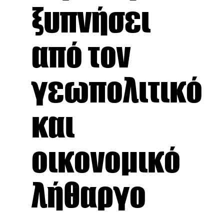
ξυπνήσει
από τον
γεωπολιτικό
και
οικονομικό
λήθαργο