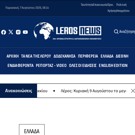
Ταυτότητα
Επικοινωνία
Όροι
Πολιτική
Παρασκευή, 7 Αυγούστου 2026, 08:14
Χρήσης
Απορρήτου
Αναζήτησ
ΑΡΧΙΚΉ
ΤΑ ΝΈΑ ΤΗΣ ΛΈΡΟΥ
ΔΩΔΕΚΆΝΗΣΑ
ΠΕΡΙΦΈΡΕΙΑ
ΕΛΛΆΔΑ
ΔΙΕΘΝΉ
ΕΝΔΙΑΦΈΡΟΝΤΑ
ΡΕΠΟΡΤΆΖ - VIDEO
ΌΛΕΣ ΟΙ ΕΙΔΉΣΕΙΣ
ENGLISH EDITION
ολείο Λακκίου
Λέρος: Κυριακή 9 Αυγούστου το μεγαλύτερο νησιώτι
Ανακοινώσεις
ΕΛΛΑΔΑ