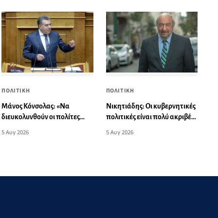
ΠΟΛΙΤΙΚΗ
ΠΟΛΙΤΙΚΗ
Νικητιάδης: Οι κυβερνητικές
Μάνος Κόνσολας: «Να
πολιτικές είναι πολύ ακριβές
διευκολυνθούν οι πολίτες
για το εισόδημα των πολιτών
που έχουν παλαιού τύπου
5 Αυγ 2026
5 Αυγ 2026
ταυτότητες σε ισχύ στην
έκδοση διαβατηρίου»