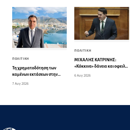
ΠΟΛΙΤΙΚΗ
ΠΟΛΙΤΙΚΗ
ΜΙΧΑΛΗΣ ΚΑΤΡΙΝΗΣ:
«Κόκκινα» δάνεια και οφειλές
Τη χρηματοδότηση των
σε εφορία-ΕΦΚΑ «πνίγουν»
καμένων εκτάσεων στην
6 Αυγ 2026
επιχειρήσεις και νοικοκυριά
Κάλυμνο, των αναγκαίων
7 Αυγ 2026
αντιπλημμυρικών και
αντιδιαβρωτικών έργων και
την άμεση ενίσχυση αγροτών
και κτηνοτρόφων που
υπέστησαν ζημιές, ζητά ο
Μάνος Κόνσολας