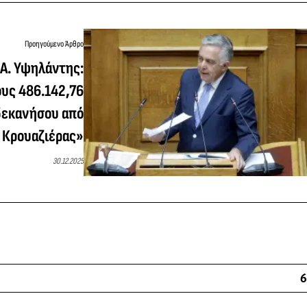
Προηγούμενο Άρθρο
 Α. Υψηλάντης:
υς 486.142,76
δεκανήσου από
ς Κρουαζιέρας»
30.12.2025
6