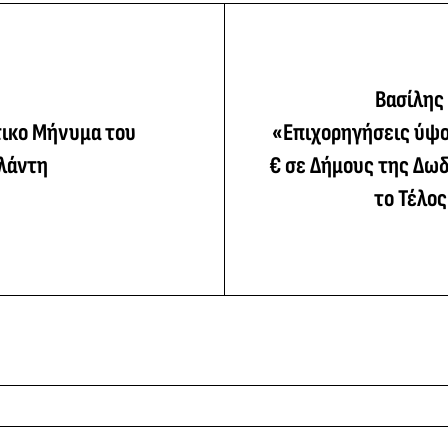
Βασίλης
ικο Μήνυμα του
«Επιχορηγήσεις ύψο
ηλάντη
€ σε Δήμους της Δω
το Τέλο