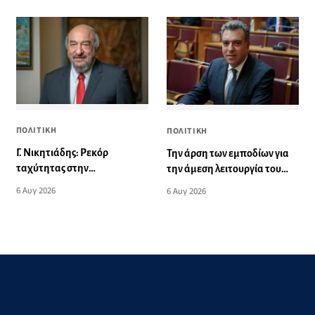
ΠΟΛΙΤΙΚΗ
ΠΟΛΙΤΙΚΗ
Γ. Νικητιάδης: Ρεκόρ
Την άρση των εμποδίων για
ταχύτητας στην
την άμεση λειτουργία του
εξυπηρέτηση ημετέρων για
βρεφονηπιακού σταθμού
6 Αυγ 2026
6 Αυγ 2026
το αιολικό πάρκο τη Ν. Ρόδο
στην Κάσο, ζητά ο Μάνος
Κόνσολας