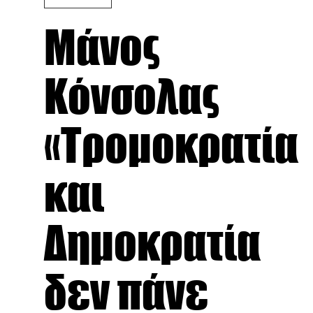
Μάνος
Κόνσολας
«Τρομοκρατία
και
Δημοκρατία
δεν πάνε