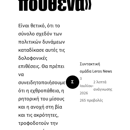
πουθενά»
Είναι θετικό, ότι το
σύνολο σχεδόν των
πολιτικών δυνάμεων
καταδίκασε αυτές τις
δολοφονικές
Συντακτική
επιθέσεις. Θα πρέπει
ομάδα Leros News
να
3
Σ
συνειδητοποιήσουμε
2 λεπτά
Ιουλίου
•
ανάγνωσης
ότι η εχθροπάθεια, η
2026
ρητορική του μίσους
265
προβολές
και η ανοχή στη βία
και τις ακρότητες,
τροφοδοτούν την