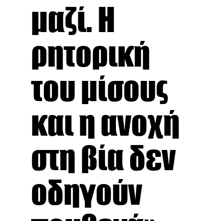
μαζί. H
ρητορική
του μίσους
και η ανοχή
στη βία δεν
οδηγούν