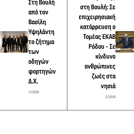
Στη Βουλή
στη Βουλή: Σε
από τον
επιχειρησιακή
Βασίλη
κατάρρευση ο
Υψηλάντη
Τομέας ΕΚΑΒ
το ζήτημα
Ρόδου - Σε
των
κίνδυνο
οδηγών
ανθρώπινες
φορτηγών
ζωές στα
Δ.Χ.
νησιά
3.7.2026
3.7.2026