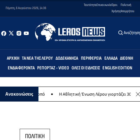
Ταυτότητα
Επικοινωνία
Όροι
Πολιτική
Πέμπτη, 6 Αυγούστου 2026, 14:36
Χρήσης
Απορρήτου
Αναζήτησ
ΑΡΧΙΚΉ
ΤΑ ΝΈΑ ΤΗΣ ΛΈΡΟΥ
ΔΩΔΕΚΆΝΗΣΑ
ΠΕΡΙΦΈΡΕΙΑ
ΕΛΛΆΔΑ
ΔΙΕΘΝΉ
ΕΝΔΙΑΦΈΡΟΝΤΑ
ΡΕΠΟΡΤΆΖ - VIDEO
ΌΛΕΣ ΟΙ ΕΙΔΉΣΕΙΣ
ENGLISH EDITION
λανθρωπικό σκοπό
Η Αθλητική Ένωση Λέρου γιορτάζει 30 χρόνια ισ
Ανακοινώσεις
ΠΟΛΙΤΙΚΗ