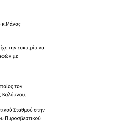
 κ.Μάνος
ίχε την ευκαιρία να
παφών με
οποίος τον
ς Καλύμνου.
τικού Σταθμού στην
του Πυροσβεστικού