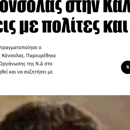
όνσολας στην Κά
ις με πολίτες κα
 πραγματοποίησε ο
 Κόνσολας. Παρευρέθηκε
 Οργάνωσης της Ν.Δ στο
Ά
ηθεί και να συζητήσει με
…