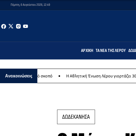
Πέμπτη, 6 Αυγούστου 2026, 12:49
ΑΡΧΙΚΉ
ΤΑ ΝΈΑ ΤΗΣ ΛΈΡΟΥ
ΔΩΔ
ανθρωπικό σκοπό
Η Αθλητική Ένωση Λέρου γιορτάζει 30 χρόνια ιστο
Ανακοινώσεις
ΔΩΔΕΚΑΝΗΣΑ