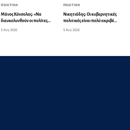
ΠΟΛΙΤΙΚΗ
ΠΟΛΙΤΙΚΗ
Νικητιάδης: Οι κυβερνητικές
Μάνος Κόνσολας: «Να
πολιτικές είναι πολύ ακριβές
διευκολυνθούν οι πολίτες
για το εισόδημα των πολιτών
που έχουν παλαιού τύπου
5 Αυγ 2026
5 Αυγ 2026
ταυτότητες σε ισχύ στην
έκδοση διαβατηρίου»