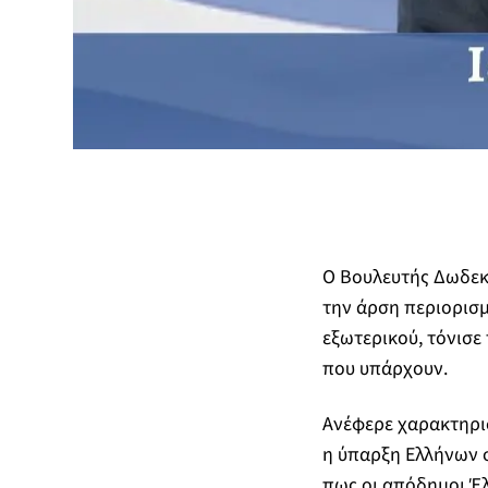
Ο Βουλευτής Δωδεκα
την άρση περιορισμ
εξωτερικού, τόνισ
που υπάρχουν.
Ανέφερε χαρακτηρισ
η ύπαρξη Ελλήνων σ
πως οι απόδημοι Έλ