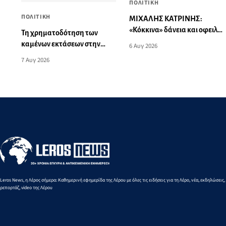
ΠΟΛΙΤΙΚΗ
ΠΟΛΙΤΙΚΗ
ΜΙΧΑΛΗΣ ΚΑΤΡΙΝΗΣ:
«Κόκκινα» δάνεια και οφειλές
Τη χρηματοδότηση των
σε εφορία-ΕΦΚΑ «πνίγουν»
καμένων εκτάσεων στην
6 Αυγ 2026
επιχειρήσεις και νοικοκυριά
Κάλυμνο, των αναγκαίων
7 Αυγ 2026
αντιπλημμυρικών και
αντιδιαβρωτικών έργων και
την άμεση ενίσχυση αγροτών
και κτηνοτρόφων που
υπέστησαν ζημιές, ζητά ο
Μάνος Κόνσολας
Leros News, η Λέρος σήμερα: Καθημερινή εφημερίδα της Λέρου με όλες τις ειδήσεις για τη Λέρο, νέα, εκδηλώσεις,
ρεπορτάζ, video της Λέρου