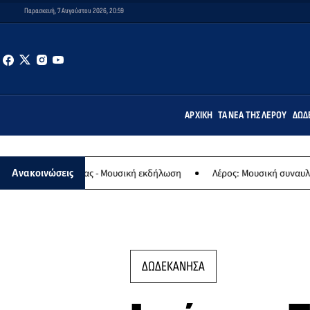
Παρασκευή, 7 Αυγούστου 2026, 20:59
ΑΡΧΙΚΉ
ΤΑ ΝΈΑ ΤΗΣ ΛΈΡΟΥ
ΔΩΔ
 Παναγίας - Μουσική εκδήλωση
Λέρος: Μουσική συναυλία των Εργα
Ανακοινώσεις
ΔΩΔΕΚΑΝΗΣΑ