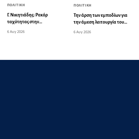
ΠΟΛΙΤΙΚΗ
ΠΟΛΙΤΙΚΗ
Γ. Νικητιάδης: Ρεκόρ
Την άρση των εμποδίων για
ταχύτητας στην
την άμεση λειτουργία του
εξυπηρέτηση ημετέρων για
βρεφονηπιακού σταθμού
6 Αυγ 2026
6 Αυγ 2026
το αιολικό πάρκο τη Ν. Ρόδο
στην Κάσο, ζητά ο Μάνος
Κόνσολας