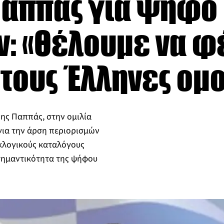
Παππάς για ψήφο
: «Θέλουμε να φ
 τους Έλληνες ομ
ης Παππάς, στην ομιλία
για την άρση περιορισμών
εκλογικούς καταλόγους
 σημαντικότητα της ψήφου