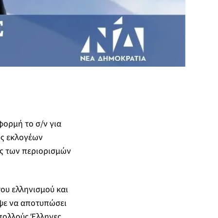
ορμή το σ/ν για
υς εκλογέων
ης των περιορισμών
ου ελληνισμού και
ιψε να αποτυπώσει
 πολλούς Έλληνες