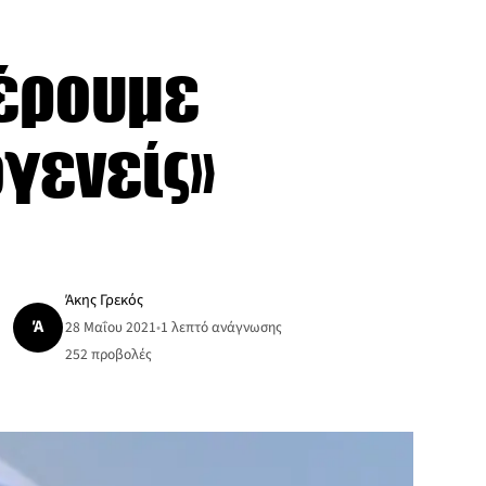
έρουμε
ογενείς»
Άκης Γρεκός
Ά
28 Μαΐου 2021
•
1 λεπτό ανάγνωσης
252
προβολές