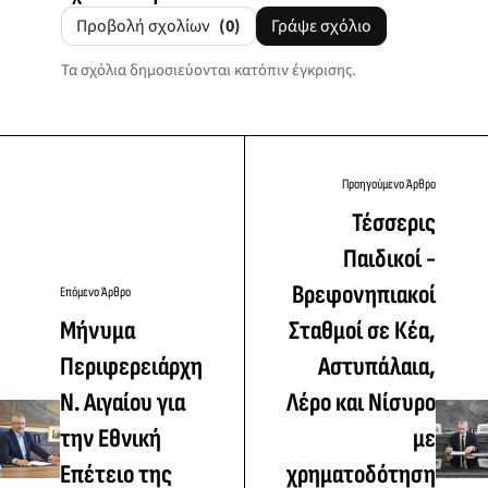
Προβολή σχολίων
(0)
Γράψε σχόλιο
Τα σχόλια δημοσιεύονται κατόπιν έγκρισης.
Προηγούμενο Άρθρο
Τέσσερις
Παιδικοί -
Βρεφονηπιακοί
Επόμενο Άρθρο
Μήνυμα
Σταθμοί σε Κέα,
Περιφερειάρχη
Αστυπάλαια,
Ν. Αιγαίου για
Λέρο και Νίσυρο
την Εθνική
με
Επέτειο της
χρηματοδότηση