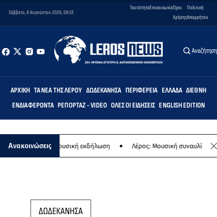
Ταυτότητα
Επικοινωνία
Όροι
Πολιτική
Σάββατο, 8 Αυγούστου 2026, 09:53
Χρήσης
Απορρήτου
Αναζήτησ
ΑΡΧΙΚΉ
ΤΑ ΝΈΑ ΤΗΣ ΛΈΡΟΥ
ΔΩΔΕΚΆΝΗΣΑ
ΠΕΡΙΦΈΡΕΙΑ
ΕΛΛΆΔΑ
ΔΙΕΘΝΉ
ΕΝΔΙΑΦΈΡΟΝΤΑ
ΡΕΠΟΡΤΆΖ - VIDEO
ΌΛΕΣ ΟΙ ΕΙΔΉΣΕΙΣ
ENGLISH EDITION
Παναγίας - Μουσική εκδήλωση
Λέρος: Μουσική συναυλία των Εργασ
Ανακοινώσεις
ΔΩΔΕΚΑΝΗΣΑ