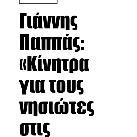
Γιάννης
Παππάς:
«Κίνητρα
για τους
νησιώτες
στις