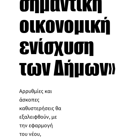
σημαντική
οικονομική
ενίσχυση
των Δήμων»
Αρρυθμίες και
άσκοπες
καθυστερήσεις θα
εξαλειφθούν, με
την εφαρμογή
του νέου,