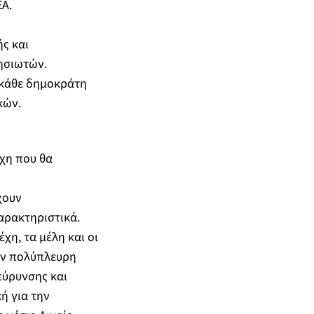
Α.
ς και
ων νησιωτών.
κάθε δημοκράτη
κών.
χη που θα
χουν
αρακτηριστικά.
χη, τα μέλη και οι
ην πολύπλευρη
εύρυνσης και
ή για την