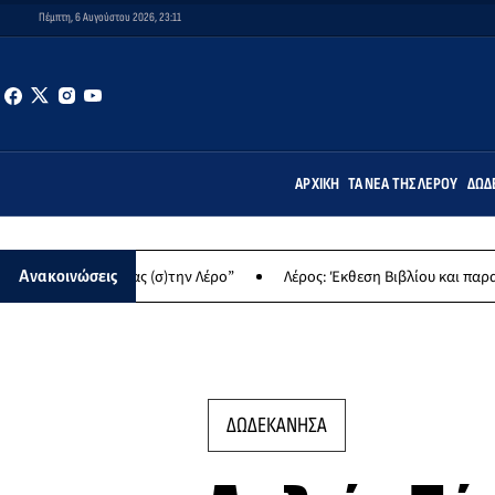
Πέμπτη, 6 Αυγούστου 2026, 23:11
ΑΡΧΙΚΉ
ΤΑ ΝΈΑ ΤΗΣ ΛΈΡΟΥ
ΔΩΔ
μιουργώντας (σ)την Λέρο”
Λέρος: Έκθεση Βιβλίου και παραδοσιακ
Ανακοινώσεις
ΔΩΔΕΚΑΝΗΣΑ