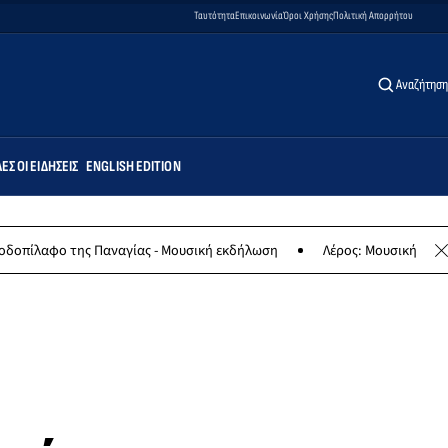
Ταυτότητα
Επικοινωνία
Όροι Χρήσης
Πολιτική Απορρήτου
Αναζήτηση
ΕΣ ΟΙ ΕΙΔΉΣΕΙΣ
ENGLISH EDITION
ο της Παναγίας - Μουσική εκδήλωση
Λέρος: Μουσική συναυλία των