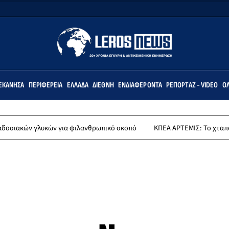
ΕΚΆΝΗΣΑ
ΠΕΡΙΦΈΡΕΙΑ
ΕΛΛΆΔΑ
ΔΙΕΘΝΉ
ΕΝΔΙΑΦΈΡΟΝΤΑ
ΡΕΠΟΡΤΆΖ - VIDEO
ΌΛ
ών γλυκών για φιλανθρωπικό σκοπό
ΚΠΕΑ ΑΡΤΕΜΙΣ: Το χταποδοπίλαφ