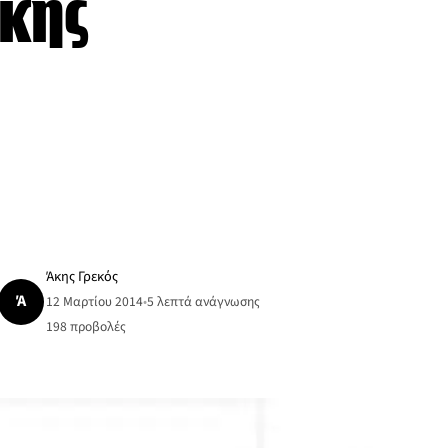
ακής
Άκης Γρεκός
Ά
12 Μαρτίου 2014
•
5 λεπτά ανάγνωσης
198
προβολές