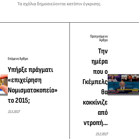
Τα σχόλια δημοσιεύονται κατόπιν έγκρισης.
Προηγούμενο
Άρθρο
Την
Επόμενο Άρθρο
ημέρα
Υπήρξε πράγματι
που ο
«επιχείρηση
Γκέμπελς
Νομισματοκοπείο»
θα
το 2015;
κοκκίνιζε
από
21.5.2017
ντροπή...
23.2.2017