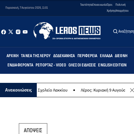
Ταυτότητα
Επικοινωνία
Όροι
Πολιτική
Παρασκευή, 7 Αυγούστου 2026, 11:01
Χρήσης
Απορρήτου
Αναζήτησ
ΑΡΧΙΚΉ
ΤΑ ΝΈΑ ΤΗΣ ΛΈΡΟΥ
ΔΩΔΕΚΆΝΗΣΑ
ΠΕΡΙΦΈΡΕΙΑ
ΕΛΛΆΔΑ
ΔΙΕΘΝΉ
ΕΝΔΙΑΦΈΡΟΝΤΑ
ΡΕΠΟΡΤΆΖ - VIDEO
ΌΛΕΣ ΟΙ ΕΙΔΉΣΕΙΣ
ENGLISH EDITION
 στο Δημοτικό Σχολείο Λακκίου
Λέρος: Κυριακή 9 Αυγούστου το με
Ανακοινώσεις
ΑΠΟΨΕΙΣ