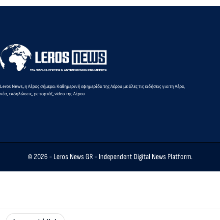
του
Τσίπρα
Leros News, η Λέρος σήμερα: Καθημερινή εφημερίδα της Λέρου με όλες τις ειδήσεις για τη Λέρο,
νέα, εκδηλώσεις, ρεπορτάζ, video της Λέρου
© 2026 -
Leros News GR
- Independent Digital News Platform.