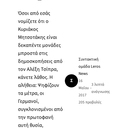
Όσοι από εσάς
νομίζετε ότι ο
Κυριάκος
Μητσοτάκης είναι
δεκαπέντε μονάδες
μπροστά στις
Συντακτική
δημοσκοπήσεις από
ομάδα Leros
τον Αλέξη Τσίπρα,
News
κάνετε λάθος. Η
Σ
16
αλήθεια: Ψηφίζουν
3 λεπτά
Μαΐου
•
ανάγνωσης
τα μέτρα, οι
2017
Γερμανοί,
205
προβολές
συγκλονισμένοι από
την πρωτοφανή
αυτή θυσία,