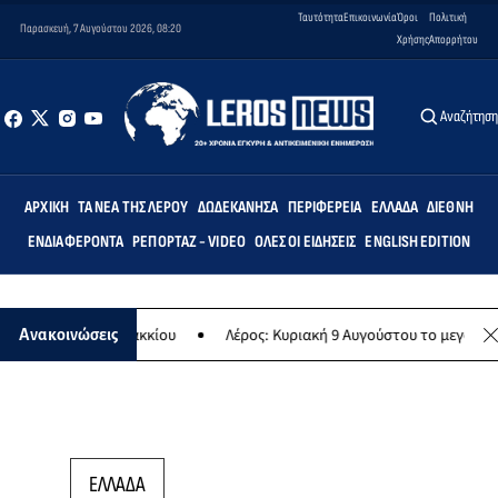
Ταυτότητα
Επικοινωνία
Όροι
Πολιτική
Παρασκευή, 7 Αυγούστου 2026, 08:20
Χρήσης
Απορρήτου
Αναζήτησ
ΑΡΧΙΚΉ
ΤΑ ΝΈΑ ΤΗΣ ΛΈΡΟΥ
ΔΩΔΕΚΆΝΗΣΑ
ΠΕΡΙΦΈΡΕΙΑ
ΕΛΛΆΔΑ
ΔΙΕΘΝΉ
ΕΝΔΙΑΦΈΡΟΝΤΑ
ΡΕΠΟΡΤΆΖ - VIDEO
ΌΛΕΣ ΟΙ ΕΙΔΉΣΕΙΣ
ENGLISH EDITION
ολείο Λακκίου
Λέρος: Κυριακή 9 Αυγούστου το μεγαλύτερο νησιώτι
Ανακοινώσεις
ΕΛΛΑΔΑ