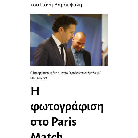
του Γιάνη Βαρουφάκη.
Ο Γιάνης Βαρουφάκης με τον Γερούν Ντάισελμπλουμ /
EUROKINISSI
Η
φωτογράφιση
στο Paris
Match