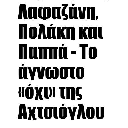
Λαφαζάνη,
Πολάκη και
Παππά - Το
άγνωστο
«όχι» της
Αχτσιόγλου