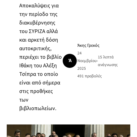
Aποκαλύψεις για
την περίοδο της
διακυβέρνησης
του ΣΥΡΙΖΑ αλλά
και αρκετή δόση
Άκης Γρεκός
αυτοκριτικής,
24
περιέχει το βιβλίο
15 λεπτά
Ά
Νοεμβρίου
•
Ιθάκη του Αλέξη
ανάγνωσης
2025
Τσίπρα το οποίο
491
προβολές
είναι από σήμερα
στις προθήκες
των
βιβλιοπωλείων.