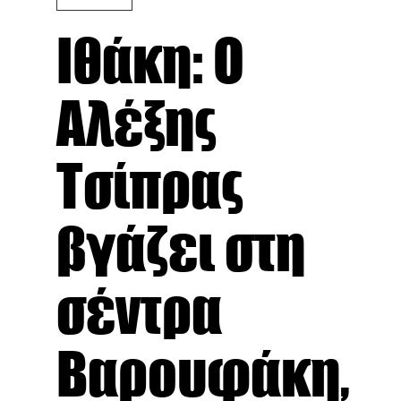
Ιθάκη: Ο
Αλέξης
Τσίπρας
βγάζει στη
σέντρα
Βαρουφάκη,