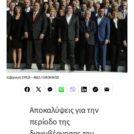
Κυβέρνηση ΣΥΡΙΖΑ – ΑΝΕΛ / EUROKINISSI
Aποκαλύψεις για την
περίοδο της
διακυβέρνησης του