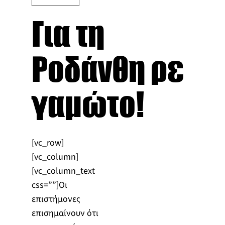
Για τη
Ροδάνθη ρε
γαμώτο!
[vc_row]
[vc_column]
[vc_column_text
css=””]Οι
επιστήμονες
επισημαίνουν ότι