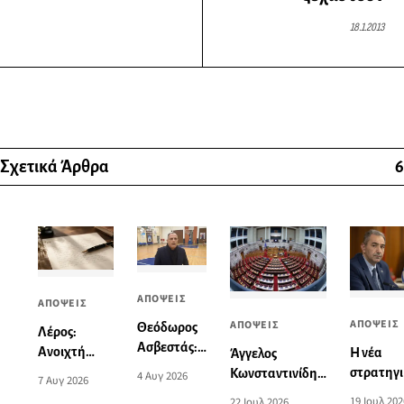
18.1.2013
Σχετικά Άρθρα
6
ΑΠΟΨΕΙΣ
ΑΠΟΨΕΙΣ
ΑΠΟΨΕΙΣ
ΑΠΟΨΕΙΣ
Θεόδωρος
Λέρος:
Ασβεστάς:
Ανοιχτή
Η νέα
Άγγελος
«Η ισχύς εν
επιστολή
στρατηγ
Κωνσταντινίδης:
4 Αυγ 2026
7 Αυγ 2026
τη ενώσει»
σχετικά με
του ΝΑΤΟ
“Πόσα ψέματα
19 Ιουλ 202
22 Ιουλ 2026