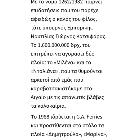
Με το νόμο 1262/1982 παίρνει
επιδοτήσεις που του παρέχει
αφειδώς ο καλός του φίλος,
τότε υπουργός Εμπορικής
Ναυτιλίας Γιώργος Κατσιφάρας.
Το 1.600.000.000 δρχ. του
επιτρέπει να αγοράσει δύο
πλοία: το «Μιλένα» και το
«Νταλιάνα», που τα θυμούνται
αρκετοί από εμάς που
καραβοτσακιστήκαμε στο
Αιγαίο με τις απανωτές βλάβες
τα καλοκαίρια.
Τ
ο 1988 ιδρύεται η G.A. Ferries
και προστίθενται στο στόλο τα
πλοία «Δημητρούλα», «Μαρίνα»,