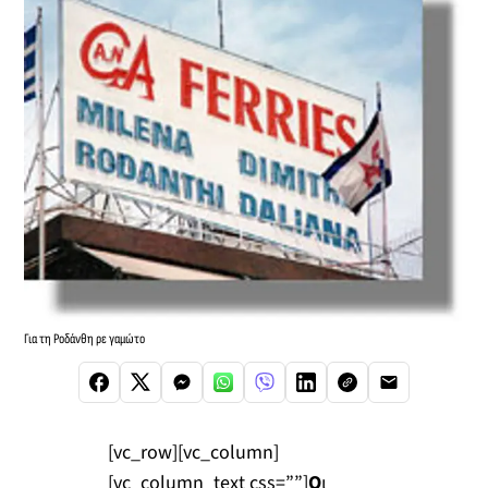
Για τη Ροδάνθη ρε γαμώτο
[vc_row][vc_column]
[vc_column_text css=””]
Ο
ι