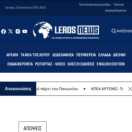
Ταυτότητα
Επικοινωνία
Όροι
Πολιτική
Δευτέρα, 10 Αυγούστου 2026, 08:31
Χρήσης
Απορρήτου
Αναζήτησ
ΑΡΧΙΚΉ
ΤΑ ΝΈΑ ΤΗΣ ΛΈΡΟΥ
ΔΩΔΕΚΆΝΗΣΑ
ΠΕΡΙΦΈΡΕΙΑ
ΕΛΛΆΔΑ
ΔΙΕΘΝΉ
ΕΝΔΙΑΦΈΡΟΝΤΑ
ΡΕΠΟΡΤΆΖ - VIDEO
ΌΛΕΣ ΟΙ ΕΙΔΉΣΕΙΣ
ENGLISH EDITION
 καλοκαιρινό πάρτι του Πανιωνίου
ΚΠΕΑ ΑΡΤΕΜΙΣ: Το χταποδοπίλα
Ανακοινώσεις
ΑΠΟΨΕΙΣ