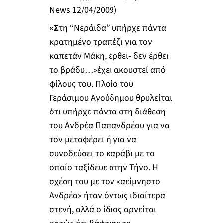
News 12/04/2009)
«Σ
τη “Νεράιδα” υπήρχε πάντα
κρατημένο τραπέζι για τον
καπετάν Μάκη, έρθει- δεν έρθει
το βράδυ…»έχει ακουστεί από
φίλους του. Πλοίο του
Γεράσιμου Αγούδημου θρυλείται
ότι υπήρχε πάντα στη διάθεση
του Ανδρέα Παπανδρέου για να
τον μεταφέρει ή για να
συνοδεύσει το καράβι με το
οποίο ταξίδευε στην Τήνο. Η
σχέση του με τον «αείμνηστο
Ανδρέα» ήταν όντως ιδιαίτερα
στενή, αλλά ο ίδιος αρνείται