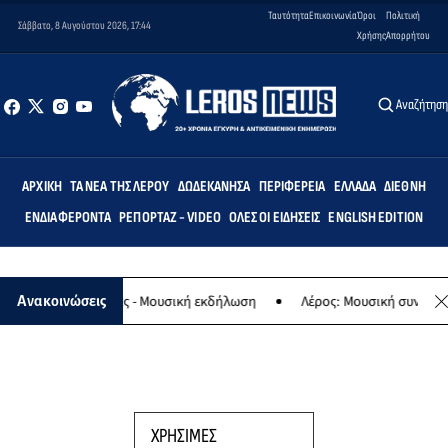
Ταυτότητα
Επικοινωνία
Όροι
Πολιτική
Σάββατο, 8 Αυγούστου 2026, 17:44
Χρήσης
Απορρήτου
Αναζήτησ
ΑΡΧΙΚΉ
ΤΑ ΝΈΑ ΤΗΣ ΛΈΡΟΥ
ΔΩΔΕΚΆΝΗΣΑ
ΠΕΡΙΦΈΡΕΙΑ
ΕΛΛΆΔΑ
ΔΙΕΘΝΉ
ΕΝΔΙΑΦΈΡΟΝΤΑ
ΡΕΠΟΡΤΆΖ - VIDEO
ΌΛΕΣ ΟΙ ΕΙΔΉΣΕΙΣ
ENGLISH EDITION
αφο της Παναγίας - Μουσική εκδήλωση
Λέρος: Μουσική συναυλία 
Ανακοινώσεις
ΧΡΗΣΙΜΕΣ