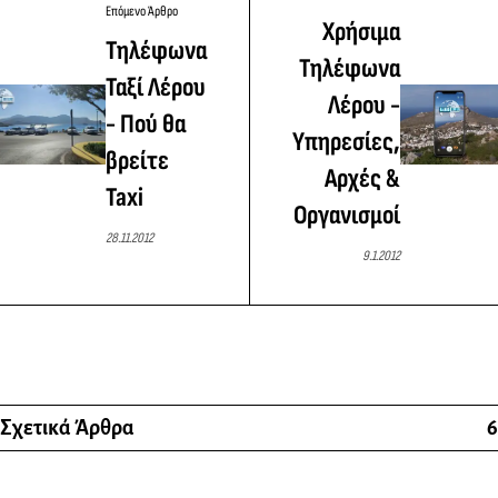
Επόμενο Άρθρο
Χρήσιμα
Τηλέφωνα
Τηλέφωνα
Ταξί Λέρου
Λέρου -
- Πού θα
Υπηρεσίες,
βρείτε
Αρχές &
Taxi
Οργανισμοί
28.11.2012
9.1.2012
Σχετικά Άρθρα
6