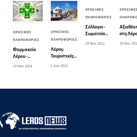
ΧΡΗΣΙΜΕΣ
ΧΡΗΣΙΜΕ
ΠΛΗΡΟΦΟΡΙΕΣ
ΠΛΗΡΟΦΟ
Σύλλογοι -
Αξιοθέα
ΧΡΗΣΙΜΕΣ
ΧΡΗΣΙΜΕΣ
Σωματεία
στη Λέρ
ΠΛΗΡΟΦΟΡΙΕΣ
ΠΛΗΡΟΦΟΡΙΕΣ
της Λέρου
29 Νοε 2012
29 Νοε 20
Λέρος:
Φαρμακεία
Τουριστικές
Λέρου -
πληροφορίες
Τηλέφωνα,
1 Δεκ 2012
13 Νοε 2014
Ωράριο &
Εφημερεύοντα