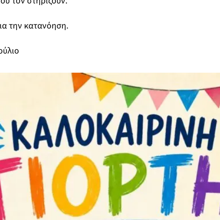
ου τον στηρίζουν.
ια την κατανόηση.
ούλιο