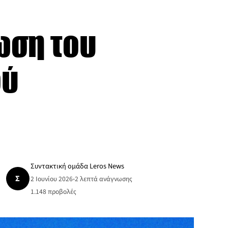
ωση του
ού
Συντακτική ομάδα Leros News
Σ
2 Ιουνίου 2026
•
2 λεπτά ανάγνωσης
1.148
προβολές