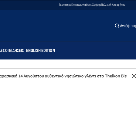
Ταυτότητα
Επικοινωνία
Όροι Χρήσης
Πολιτική Απορρήτου
Αναζήτηση
ΕΣ ΟΙ ΕΙΔΉΣΕΙΣ
ENGLISH EDITION
του αυθεντικό νησιώτικο γλέντι στο Theikon Bistro Restaurant!
Λ