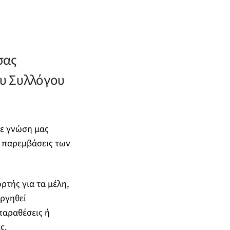
σας
υ Συλλόγου
σε γνώση μας
ι παρεμβάσεις των
ρτής για τα μέλη,
υργηθεί
παραθέσεις ή
ς.