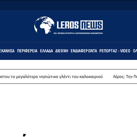
ΕΚΆΝΗΣΑ
ΠΕΡΙΦΈΡΕΙΑ
ΕΛΛΆΔΑ
ΔΙΕΘΝΉ
ΕΝΔΙΑΦΈΡΟΝΤΑ
ΡΕΠΟΡΤΆΖ - VIDEO
ΌΛ
ο νησιώτικο γλέντι του καλοκαιριού
Λέρος: Την Παρασκευή 14 Αυγούσ