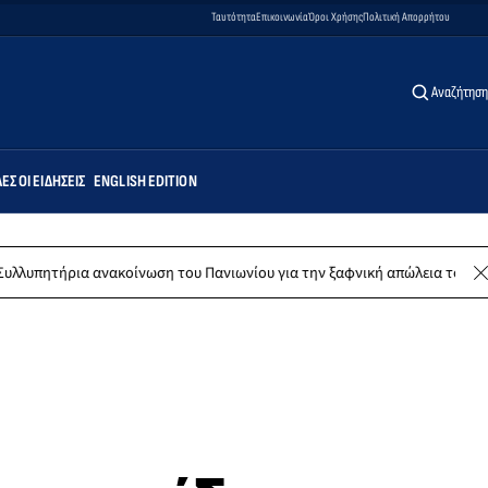
Ταυτότητα
Επικοινωνία
Όροι Χρήσης
Πολιτική Απορρήτου
Αναζήτηση
ΕΣ ΟΙ ΕΙΔΉΣΕΙΣ
ENGLISH EDITION
κοίνωση του Πανιωνίου για την ξαφνική απώλεια του Δημήτρη Καρατσώρ