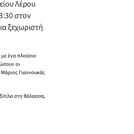
είου Λέρου
3:30 στον
μια ξεχωριστή
 με ένα πλούσιο
ιώσουν οι
ι Μάριος Γιαννουκάς
δίπλα στη θάλασσα,