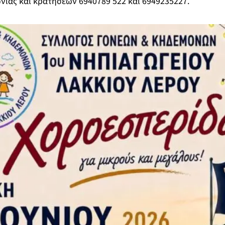
ίας και κρατήσεων 6940789 522 και 6949235227.