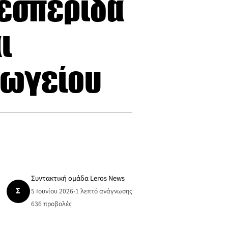
οεσπερίδα
ι
γωγείου
Συντακτική ομάδα Leros News
Σ
5 Ιουνίου 2026
•
1 λεπτό ανάγνωσης
636
προβολές