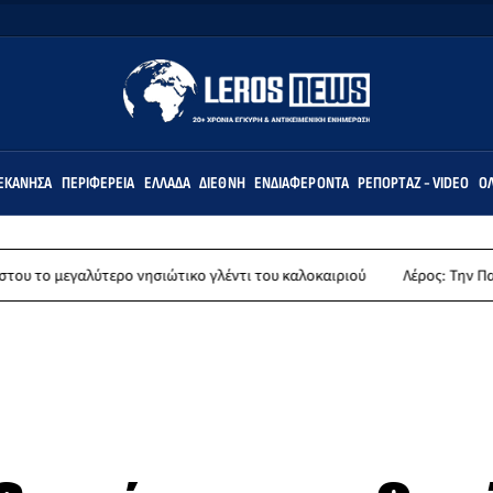
ΕΚΆΝΗΣΑ
ΠΕΡΙΦΈΡΕΙΑ
ΕΛΛΆΔΑ
ΔΙΕΘΝΉ
ΕΝΔΙΑΦΈΡΟΝΤΑ
ΡΕΠΟΡΤΆΖ - VIDEO
ΌΛ
νησιώτικο γλέντι του καλοκαιριού
Λέρος: Την Παρασκευή 14 Αυγούστο