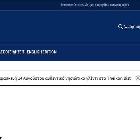
Ταυτότητα
Επικοινωνία
Όροι Χρήσης
Πολιτική Απορρήτου
Αναζήτηση
ΕΣ ΟΙ ΕΙΔΉΣΕΙΣ
ENGLISH EDITION
υ αυθεντικό νησιώτικο γλέντι στο Theikon Bistro Restaurant!
Λέρ