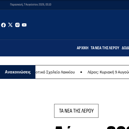
Παρασκευή, 7 Αυγούστου 2026, 05:10
ΑΡΧΙΚΉ
ΤΑ ΝΈΑ ΤΗΣ ΛΈΡΟΥ
ΔΩΔ
οτικό Σχολείο Λακκίου
Λέρος: Κυριακή 9 Αυγούστου το μεγαλύτερο 
Ανακοινώσεις
ΤΑ ΝΕΑ ΤΗΣ ΛΕΡΟΥ