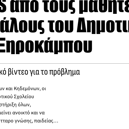
S από τους μαθητ
άλους του Δημοτ
 Ξηροκάμπου
ό βίντεο για το πρόβλημα
ων και Κηδεμόνων, οι
οτικού Σχολείου
στήριξη όλων,
είνει ανοικτό και να
κύτταρο γνώσης, παιδείας…