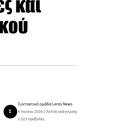
ές και
ικού
Συντακτική ομάδα Leros News
Σ
4 Ιουνίου 2026
•
2 λεπτά ανάγνωσης
1.523
προβολές