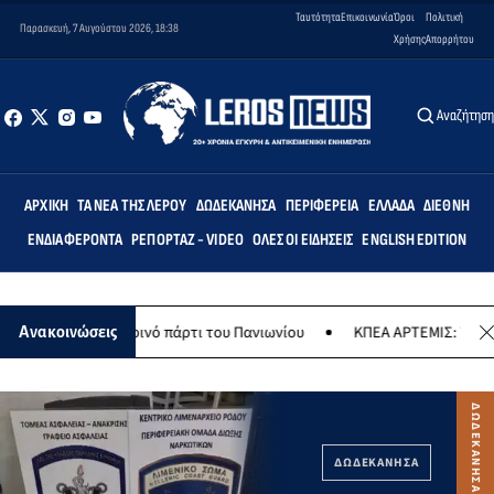
Ταυτότητα
Επικοινωνία
Όροι
Πολιτική
Παρασκευή, 7 Αυγούστου 2026, 18:38
Χρήσης
Απορρήτου
Αναζήτησ
ΑΡΧΙΚΉ
ΤΑ ΝΈΑ ΤΗΣ ΛΈΡΟΥ
ΔΩΔΕΚΆΝΗΣΑ
ΠΕΡΙΦΈΡΕΙΑ
ΕΛΛΆΔΑ
ΔΙΕΘΝΉ
ΕΝΔΙΑΦΈΡΟΝΤΑ
ΡΕΠΟΡΤΆΖ - VIDEO
ΌΛΕΣ ΟΙ ΕΙΔΉΣΕΙΣ
ENGLISH EDITION
 καλοκαιρινό πάρτι του Πανιωνίου
ΚΠΕΑ ΑΡΤΕΜΙΣ: Το χταποδοπίλα
Ανακοινώσεις
ΔΩΔΕΚΑΝΗΣΑ