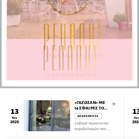
«ΓΆΖΩΣΑΝ» ΜΕ
14 ΣΦΑΊΡΕΣ ΤΟ
13
1
ΣΠΊΤΙ
ΔΩΔΕΚΑΝΗΣΑ
Νοε
Οκ
ΕΠΙΧΕΙΡΗΜΑΤΊΑ
2025
202
Σοβαρό περιστατικό
ΣΤΗ ΡΌΔΟ
πυροβολισμών που
εκτιμάται ότι είχαν