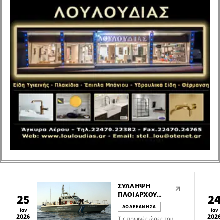
σχηματίστηκαν
ξεχωριστές ποινικές
δικογραφίες για τα κατά
περίπτωση αδικήματα της
κατοχής – ναρκωτικών
ουσιών, και οπλοκατοχής.
ΣΎΛΛΗΨΗ
ΠΛΟΙΆΡΧΟΥ
25
2
ΕΠΙΒΑΤΗΓΟΎ-
ΔΩΔΕΚΑΝΗΣΑ
Ιαν
Ιαν
ΟΧΗΜΑΤΑΓΩΓΟΎ
2026
202
Τις πρωινές ώρες του