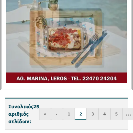
Συνολικός
25
…
αριθμός
«
‹
1
2
3
4
5
σελίδων: