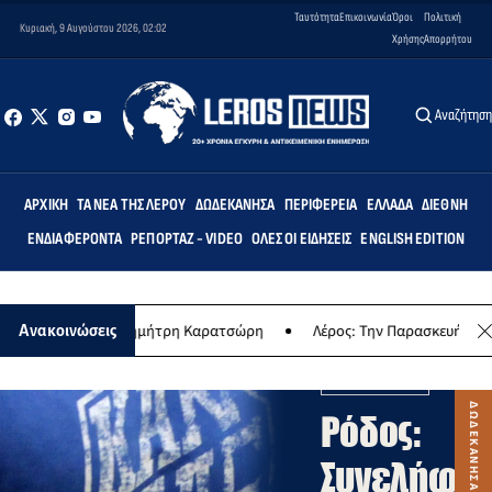
Ταυτότητα
Επικοινωνία
Όροι
Πολιτική
Κυριακή, 9 Αυγούστου 2026, 02:02
Χρήσης
Απορρήτου
Αναζήτησ
ΑΡΧΙΚΉ
ΤΑ ΝΈΑ ΤΗΣ ΛΈΡΟΥ
ΔΩΔΕΚΆΝΗΣΑ
ΠΕΡΙΦΈΡΕΙΑ
ΕΛΛΆΔΑ
ΔΙΕΘΝΉ
ΕΝΔΙΑΦΈΡΟΝΤΑ
ΡΕΠΟΡΤΆΖ - VIDEO
ΌΛΕΣ ΟΙ ΕΙΔΉΣΕΙΣ
ENGLISH EDITION
ια του Δημήτρη Καρατσώρη
Λέρος: Την Παρασκευή 14 Αυγούστου αυθ
Ανακοινώσεις
ΔΩΔΕΚΑΝΗΣΑ
Ρόδος:
Συνελήφθ