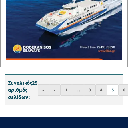
Παππάς.
Συνολικός
25
…
αριθμός
«
‹
1
3
4
5
6
σελίδων: