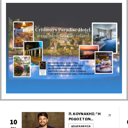
Εμμανουήλ, επισκέφθηκε
το Παράρτημα παιδικής
προστασίας Ρόδου.
Π. ΚΟΥΝΆΚΗΣ: “Η
ΡΌΔΟΣ ΤΩΝ
10
«ΚΑΚΟΜΟΊΡΗΔΩΝ»
ΔΩΔΕΚΑΝΗΣΑ
Απρ