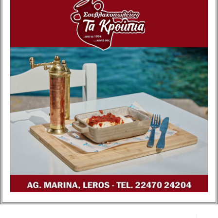
κρίσιμο ζήτημα της
απουσίας μόνιμου ιατρού
από το Διεθνές Αεροδρόμιο
Ρόδου «ΔΙΑΓΟΡΑΣ».