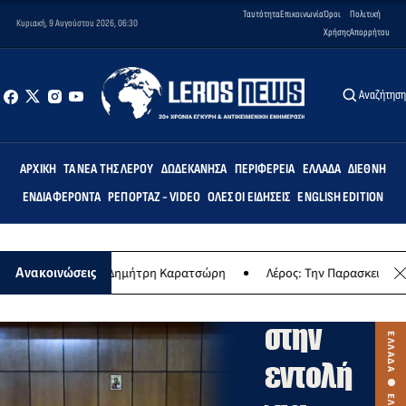
Ταυτότητα
Επικοινωνία
Όροι
Πολιτική
Κυριακή, 9 Αυγούστου 2026, 06:30
Χρήσης
Απορρήτου
Αναζήτησ
ΑΡΧΙΚΉ
ΤΑ ΝΈΑ ΤΗΣ ΛΈΡΟΥ
ΔΩΔΕΚΆΝΗΣΑ
ΠΕΡΙΦΈΡΕΙΑ
ΕΛΛΆΔΑ
ΔΙΕΘΝΉ
ΕΝΔΙΑΦΈΡΟΝΤΑ
ΡΕΠΟΡΤΆΖ - VIDEO
ΌΛΕΣ ΟΙ ΕΙΔΉΣΕΙΣ
ENGLISH EDITION
ΕΛΛΑΔΑ
Αντιδράσει
ώλεια του Δημήτρη Καρατσώρη
Λέρος: Την Παρασκευή 14 Αυγούστου 
Ανακοινώσεις
δικηγόρω
στην
εντολή