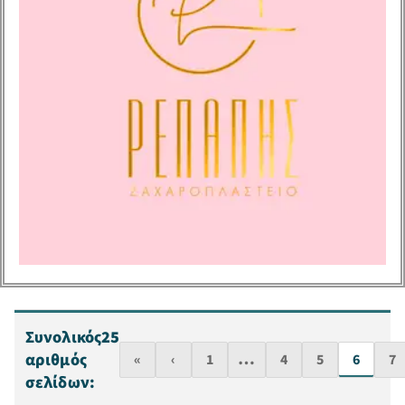
ΣΤΗ ΡΌΔΟ
Συνολικός
25
…
αριθμός
«
‹
1
4
5
6
7
σελίδων: