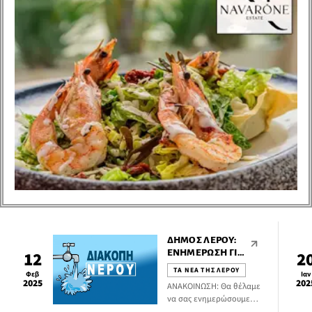
σχέση με τις 20 από τις
21 καταγγέλλουσες.
ΔΉΜΟΣ ΛΈΡΟΥ:
ΕΝΗΜΈΡΩΣΗ ΓΙΑ
12
2
ΔΙΑΚΟΠΉ
ΤΑ ΝΕΑ ΤΗΣ ΛΕΡΟΥ
Φεβ
Ιαν
ΥΔΡΟΔΌΤΗΣΗΣ
2025
202
ΑΝΑΚΟΙΝΩΣΗ: Θα θέλαμε
να σας ενημερώσουμε
πως λόγω βλάβης στο