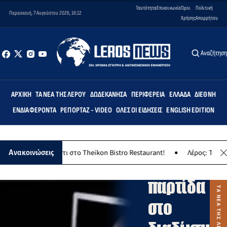
Ταυτότητα
Επικοινωνία
Όροι
Πολιτική
Παρασκευή, 7 Αυγούστου 2026, 16:12
Χρήσης
Απορρήτου
Αναζήτησ
ΑΡΧΙΚΉ
ΤΑ ΝΈΑ ΤΗΣ ΛΈΡΟΥ
ΔΩΔΕΚΆΝΗΣΑ
ΠΕΡΙΦΈΡΕΙΑ
ΕΛΛΆΔΑ
ΔΙΕΘΝΉ
ΤΑ
ΕΝΔΙΑΦΈΡΟΝΤΑ
ΡΕΠΟΡΤΆΖ - VIDEO
ΌΛΕΣ ΟΙ ΕΙΔΉΣΕΙΣ
ENGLISH EDITION
ΝΕΑ
ΤΗΣ
ΛΕΡΟΥ
κο γλέντι στο Theikon Bistro Restaurant!
Λέρος: Το Σάββατο 8 Αυ
Ανακοινώσεις
Φόρα…
παρτίδα
στο