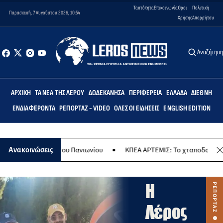
Ταυτότητα
Επικοινωνία
Όροι
Πολιτική
Παρασκευή, 7 Αυγούστου 2026, 10:54
Χρήσης
Απορρήτου
Αναζήτησ
ΑΡΧΙΚΉ
ΤΑ ΝΈΑ ΤΗΣ ΛΈΡΟΥ
ΔΩΔΕΚΆΝΗΣΑ
ΠΕΡΙΦΈΡΕΙΑ
ΕΛΛΆΔΑ
ΔΙΕΘΝΉ
ΕΝΔΙΑΦΈΡΟΝΤΑ
ΡΕΠΟΡΤΆΖ - VIDEO
ΌΛΕΣ ΟΙ ΕΙΔΉΣΕΙΣ
ENGLISH EDITION
ό πάρτι του Πανιωνίου
ΚΠΕΑ ΑΡΤΕΜΙΣ: Το χταποδοπίλαφο της Πανα
Ανακοινώσεις
ΡΕΠΟΡΤΑΖ
VIDEO
Η
Λέρος