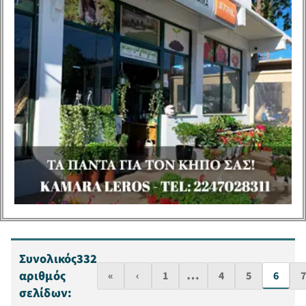
στον Σύλλογο και μετά
την ολοκλήρωση της
πορείας τους στις
ακαδημίες.
Συνολικός
332
…
αριθμός
«
‹
1
4
5
6
σελίδων: