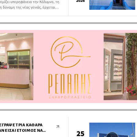
2026
γεμίζει υπερηφάνεια την Κάλυμνο, τη
η δύναμη της νέας γενιάς, έρχεται
λα που απέδειξε ότι η αριστεία
 καλλιέργεια και την κοινωνική
ΈΓΡΑΨΕ ΤΡΊΑ ΚΑΘΑΡΆ
ΆΝ ΕΊΣΑΙ ΈΤΟΙΜΟΣ ΝΑ
25
 ΠΑΊΖΕΙ ΡΌΛΟ ΤΟ ΠΟΎ