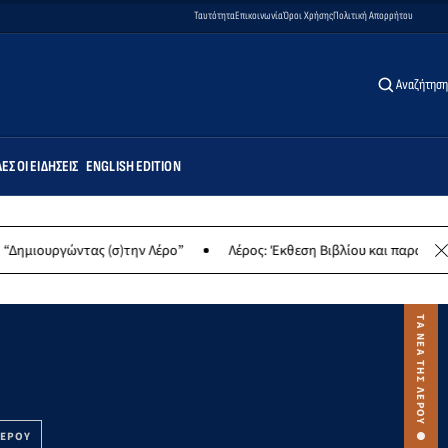
Ταυτότητα
Επικοινωνία
Όροι Χρήσης
Πολιτική Απορρήτου
Αναζήτηση
ΕΣ ΟΙ ΕΙΔΉΣΕΙΣ
ENGLISH EDITION
 (σ)την Λέρο”
Λέρος: Έκθεση Βιβλίου και παραδοσιακών γλυκών γ
ΛΕΡΟΥ