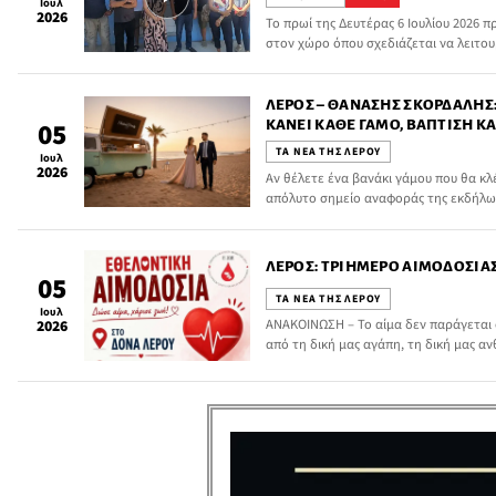
Ιουλ
2026
Το πρωί της Δευτέρας 6 Ιουλίου 2026 
στον χώρο όπου σχεδιάζεται να λειτου
παρουσία του Δημάρχου Λέρου Τιμόθε
προϊσταμένης του ΚΕΔΑΣΥ Καλύμνου, Ε
Δημάρχου, του διευθυντή του Δημοτικ
ΛΈΡΟΣ – ΘΑΝΆΣΗΣ ΣΚΟΡΔΆΛΗΣ:
υπαλλήλων του Δήμου Λέρου.
ΚΆΝΕΙ ΚΆΘΕ ΓΆΜΟ, ΒΆΠΤΙΣΗ ΚΑ
05
ΤΑ ΝΕΑ ΤΗΣ ΛΕΡΟΥ
Ιουλ
2026
Αν θέλετε ένα βανάκι γάμου που θα κλέψ
απόλυτο σημείο αναφοράς της εκδήλωσή
Theikon Catering φέρνει μια ξεχωριστή
βαπτίσεις και private events.
ΛΈΡΟΣ: ΤΡΙΉΜΕΡΟ ΑΙΜΟΔΟΣΊΑΣ 1
05
ΤΑ ΝΕΑ ΤΗΣ ΛΕΡΟΥ
Ιουλ
ΑΝΑΚΟΙΝΩΣΗ – Το αίμα δεν παράγεται 
2026
από τη δική μας αγάπη, τη δική μας α