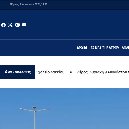
Πέμπτη, 6 Αυγούστου 2026, 19:35
ΑΡΧΙΚΉ
ΤΑ ΝΈΑ ΤΗΣ ΛΈΡΟΥ
ΔΩΔ
ικό Σχολείο Λακκίου
Λέρος: Κυριακή 9 Αυγούστου το μεγαλύτερο νη
Ανακοινώσεις