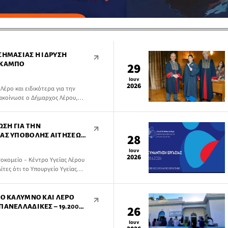
ΣΗΜΑΣΊΑΣ Η ΊΔΡΥΣΗ
ΌΚΑΜΠΟ
29
Ιουν
2026
 Λέρο και ειδικότερα για την
νακοίνωσε ο Δήμαρχος Λέρου,
ή του στα μέσα κοινωνικής
ΣΗ ΓΙΑ ΤΗΝ
ΊΑΣ ΥΠΟΒΟΛΉΣ ΑΙΤΉΣΕΩΝ
28
, ΠΛΗΝ ΙΑΤΡΏΝ,
Ιουν
2026
οκομείο – Κέντρο Υγείας Λέρου
τες ότι το Υπουργείο Υγείας
ασία υποβολής αιτήσεων για την
ύς καταλόγους λοιπού, πλην ιατρών,
ΠΌ ΚΆΛΥΜΝΟ ΚΑΙ ΛΈΡΟ
ΠΑΝΕΛΛΑΔΙΚΈΣ – 19.200
26
 ΑΘΗΝΏΝ
Ιουν