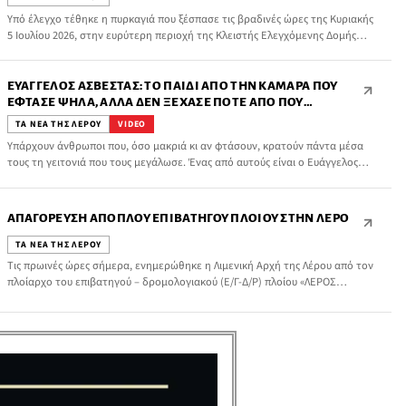
Υπό έλεγχο τέθηκε η πυρκαγιά που ξέσπασε τις βραδινές ώρες της Κυριακής
5 Ιουλίου 2026, στην ευρύτερη περιοχή της Κλειστής Ελεγχόμενης Δομής
Λέρου, στην περιοχή Λεπίδων – Ξηροκάμπου.
ΕΥΆΓΓΕΛΟΣ ΑΣΒΕΣΤΆΣ: ΤΟ ΠΑΙΔΊ ΑΠΌ ΤΗΝ ΚΑΜΆΡΑ ΠΟΥ
ΈΦΤΑΣΕ ΨΗΛΆ, ΑΛΛΆ ΔΕΝ ΞΈΧΑΣΕ ΠΟΤΈ ΑΠΌ ΠΟΎ
ΞΕΚΊΝΗΣΕ
ΤΑ ΝΕΑ ΤΗΣ ΛΕΡΟΥ
VIDEO
Υπάρχουν άνθρωποι που, όσο μακριά κι αν φτάσουν, κρατούν πάντα μέσα
τους τη γειτονιά που τους μεγάλωσε. Ένας από αυτούς είναι ο Ευάγγελος
Ασβεστάς, το “παιδί” από την Καμάρα της Λέρου, που μαζί με τον αδελφό
του, Μανώλη, κατάφεραν με δουλειά, επιμονή και πίστη να διαγράψουν μια
σπουδαία πορεία στον χώρο των κατασκευών στον Πειραιά.
ΑΠΑΓΌΡΕΥΣΗ ΑΠΌΠΛΟΥ ΕΠΙΒΑΤΗΓΟΎ ΠΛΟΊΟΥ ΣΤΗΝ ΛΈΡΟ
ΤΑ ΝΕΑ ΤΗΣ ΛΕΡΟΥ
Τις πρωινές ώρες σήμερα, ενημερώθηκε η Λιμενική Αρχή της Λέρου από τον
πλοίαρχο του επιβατηγού – δρομολογιακού (Ε/Γ-Δ/Ρ) πλοίου «ΛΕΡΟΣ
ΕΞΠΡΕΣ» Ν.Λ. 59, ότι στην θαλάσσια περιοχή έξωθεν του λιμένα «ΑΓΙΑΣ
ΜΑΡΙΝΑΣ» Λέρου, διαπιστώθηκε βλάβη στην αριστερή κύρια μηχανή.