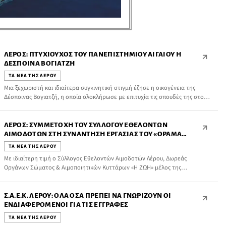
ΛΈΡΟΣ: ΠΤΥΧΙΟΎΧΟΣ ΤΟΥ ΠΑΝΕΠΙΣΤΗΜΊΟΥ ΑΙΓΑΊΟΥ Η
ΔΈΣΠΟΙΝΑ ΒΟΓΙΑΤΖΉ
ΤΑ ΝΕΑ ΤΗΣ ΛΕΡΟΥ
Μια ξεχωριστή και ιδιαίτερα συγκινητική στιγμή έζησε η οικογένεια της
Δέσποινας Βογιατζή, η οποία ολοκλήρωσε με επιτυχία τις σπουδές της στο
Πανεπιστήμιο Αιγαίου στη Χίο, στο Τμήμα Ναυτιλίας και Επιχειρηματικών
Υπηρεσιών.
ΛΈΡΟΣ: ΣΥΜΜΕΤΟΧΉ ΤΟΥ ΣΥΛΛΌΓΟΥ ΕΘΕΛΟΝΤΏΝ
ΑΙΜΟΔΟΤΏΝ ΣΤΗ ΣΥΝΆΝΤΗΣΗ ΕΡΓΑΣΊΑΣ ΤΟΥ «ΟΡΑΜΑ
ΕΛΠΙΔΑΣ»
ΤΑ ΝΕΑ ΤΗΣ ΛΕΡΟΥ
Με ιδιαίτερη τιμή ο Σύλλογος Εθελοντών Αιμοδοτών Λέρου, Δωρεάς
Οργάνων Σώματος & Αιμοποιητικών Κυττάρων «Η ΖΩΗ» μέλος της
Πανελλήνια Ομοσπονδία Συλλόγων Εθελoντών Αιμοδοτών – ΠΟΣΕΑ
συμμετείχε ενεργά στην Συνάντηση Εργασίας του «ΟΡΑΜΑ ΕΛΠΙΔΑΣ»,
συνεχίζοντας με συνέπεια το έργο του για την προαγωγή της εθελοντικής
Σ.Α.Ε.Κ. ΛΈΡΟΥ: ΌΛΑ ΌΣΑ ΠΡΈΠΕΙ ΝΑ ΓΝΩΡΊΖΟΥΝ ΟΙ
προσφοράς.
ΕΝΔΙΑΦΕΡΌΜΕΝΟΙ ΓΙΑ ΤΙΣ ΕΓΓΡΑΦΈΣ
ΤΑ ΝΕΑ ΤΗΣ ΛΕΡΟΥ