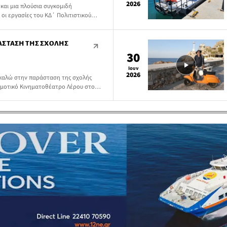
2026
 και μια πλούσια συγκομιδή
ι εργασίες του ΚΔ΄ Πολιτιστικού
αγματοποιήθηκε στο νησί της Λέρου
 νησί της Άρτεμης μετατράπηκε για
κανησιακού πνεύματος,
ΆΣΤΑΣΗ ΤΗΣ ΣΧΟΛΉΣ
ιαχρονική πυξίδα που […]
30
Ιουν
2026
αλώ στην παράσταση της σχολής
Δημοτικό Κινηματοθέατρο Λέρου στο
ρα 7:00 μ.μ.