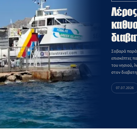
Λέρος
καθυσ
διαβα
Σοβαρά παράπ
επισκέπτες π
του νησιού, 
στον διαβατη
07.07.2026