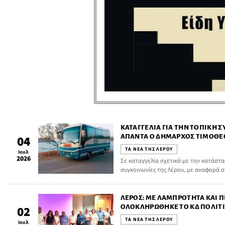
ΚΑΤΑΓΓΕΛΊΑ ΓΙΑ ΤΗΝ ΤΟΠΙΚΉ Σ
ΑΠΑΝΤΆ Ο ΔΉΜΑΡΧΟΣ ΤΙΜΌΘΕ
04
ΤΑ ΝΕΑ ΤΗΣ ΛΕΡΟΥ
Ιουλ
2026
Σε καταγγελία σχετικά με την κατάστασ
συγκοινωνίες της Λέρου, με αναφορά σ
αδυναμία κάλυψης των λειτουργικών 
Μάριος Ντεληγιώργης.
ΛΈΡΟΣ: ΜΕ ΛΑΜΠΡΌΤΗΤΑ ΚΑΙ 
ΟΛΟΚΛΗΡΏΘΗΚΕ ΤΟ ΚΔ ΠΟΛΙΤ
02
ΤΑ ΝΕΑ ΤΗΣ ΛΕΡΟΥ
Ιουλ