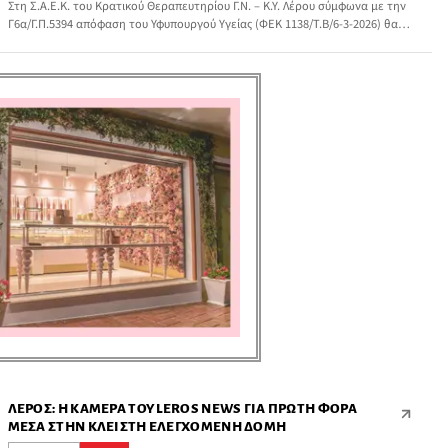
Στη Σ.Α.Ε.Κ. του Κρατικού Θεραπευτηρίου Γ.Ν. – Κ.Υ. Λέρου σύμφωνα με την
Γ6α/Γ.Π.5394 απόφαση του Υφυπουργού Υγείας (ΦΕΚ 1138/Τ.Β/6-3-2026) θα
λειτουργήσουν κατά την εκπαιδευτική περίοδο 2026 – 2027 οι ειδικότητες:
ΛΈΡΟΣ: Η ΚΆΜΕΡΑ ΤΟΥ LEROS NEWS ΓΙΑ ΠΡΏΤΗ ΦΟΡΆ
ΜΈΣΑ ΣΤΗΝ ΚΛΕΙΣΤΉ ΕΛΕΓΧΌΜΕΝΗ ΔΟΜΉ