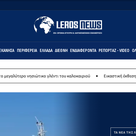
ΕΚΆΝΗΣΑ
ΠΕΡΙΦΈΡΕΙΑ
ΕΛΛΆΔΑ
ΔΙΕΘΝΉ
ΕΝΔΙΑΦΈΡΟΝΤΑ
ΡΕΠΟΡΤΆΖ - VIDEO
ΌΛ
σιώτικο γλέντι του καλοκαιριού
Εικαστική έκθεση “Δημιουργώντας
ΤΑ ΝΕΑ ΤΗΣ 