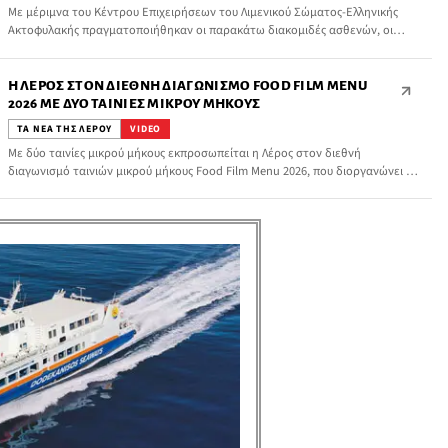
Με μέριμνα του Κέντρου Επιχειρήσεων του Λιμενικού Σώματος-Ελληνικής
Ακτοφυλακής πραγματοποιήθηκαν οι παρακάτω διακομιδές ασθενών, οι
οποίοι έχρηζαν άμεσης νοσοκομειακής περίθαλψης:
Η ΛΈΡΟΣ ΣΤΟΝ ΔΙΕΘΝΉ ΔΙΑΓΩΝΙΣΜΌ FOOD FILM MENU
2026 ΜΕ ΔΎΟ ΤΑΙΝΊΕΣ ΜΙΚΡΟΎ ΜΉΚΟΥΣ
ΤΑ ΝΕΑ ΤΗΣ ΛΕΡΟΥ
VIDEO
Με δύο ταινίες μικρού μήκους εκπροσωπείται η Λέρος στον διεθνή
διαγωνισμό ταινιών μικρού μήκους Food Film Menu 2026, που διοργανώνει το
Διεθνές Ινστιτούτο Γαστρονομίας, Πολιτισμού, Τεχνών και Τουρισμού (IGCAT)
και συμμετέχει η Περιφέρεια Νοτίου Αιγαίου.