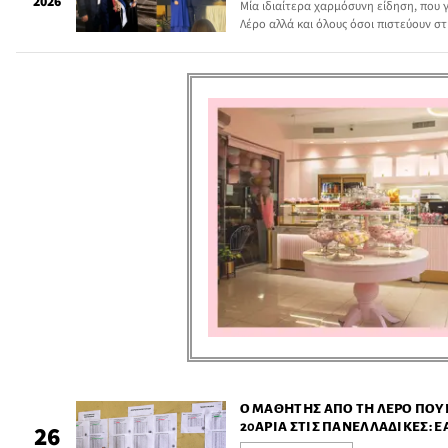
2026
Μία ιδιαίτερα χαρμόσυνη είδηση, που 
Λέρο αλλά και όλους όσοι πιστεύουν στ
από την Αθήνα και αφορά μία νέα κοπέ
μπορεί να συνδυάζεται με το ήθος, την
προσφορά.
Ο ΜΑΘΗΤΉΣ ΑΠΌ ΤΗ ΛΈΡΟ ΠΟΥ 
20ΆΡΙΑ ΣΤΙΣ ΠΑΝΕΛΛΑΔΙΚΈΣ: Ε
26
ΘΥΣΙΆΣΕΙΣ Ό,ΤΙ ΧΡΕΙΑΣΤΕΊ ΔΕΝ