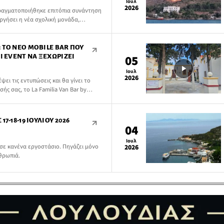
Ιουλ
2026
πραγματοποιήθηκε επιτόπια συνάντηση
ργήσει η νέα σχολική μονάδα,
ου Κωττάκη, της αναπληρώτριας
ιρήνης Διάδου, συνεργατών του
ού Σχολείου Ξηροκάμπου και
 ΤΟ ΝΈΟ MOBILE BAR ΠΟΥ
Ι EVENT ΝΑ ΞΕΧΩΡΊΖΕΙ
05
Ιουλ
2026
ει τις εντυπώσεις και θα γίνει το
ς σας, το La Familia Van Bar by
 πρόταση για γάμους, δεξιώσεις,
7-18-19 ΙΟΥΛΊΟΥ 2026
04
Ιουλ
σε κανένα εργοστάσιο. Πηγάζει μόνο
2026
νθρωπιά.