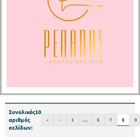
Συνολικός
10
…
αριθμός
«
‹
1
6
7
8
9
σελίδων: