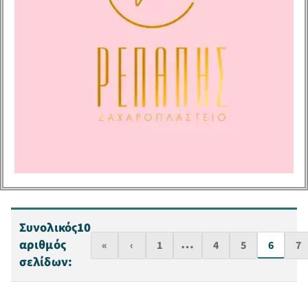
Συνολικός
10
…
αριθμός
«
‹
1
4
5
6
7
σελίδων: