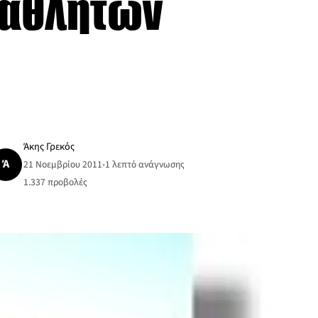
ν αθλητών
Άκης Γρεκός
Ά
21 Νοεμβρίου 2011
•
1 λεπτό ανάγνωσης
1.337
προβολές