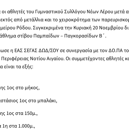
 οι αθλητές του Γυμναστικού Συλλόγου Νέων Λέρου μετά 
 εκτός από μετάλλια και το χειροκρότημα των παρευρισκ
μείρου Ρόδου. Συγκεκριμένα την Κυριακή 20 Νοεμβρίου δ
άθλημα στίβου Παμπαίδων – Παγκορασίδων Β΄.
ωσε η ΕΑΣ ΣΕΓΑΣ ΔΩΔ/ΣΟΥ σε συνεργασία με τον ΔΟ.ΠΑ το
 Περιφέρειας Νοτίου Αιγαίου. Οι συμμετέχοντες αθλητές κ
 είναι τα εξής:
ης 1
ος
στο μήκος,
στάσιος 1
ος
στο μπαλάκι,
ης 1
ος
στα 150μ.,
 1
η
στα 1.000μ.,