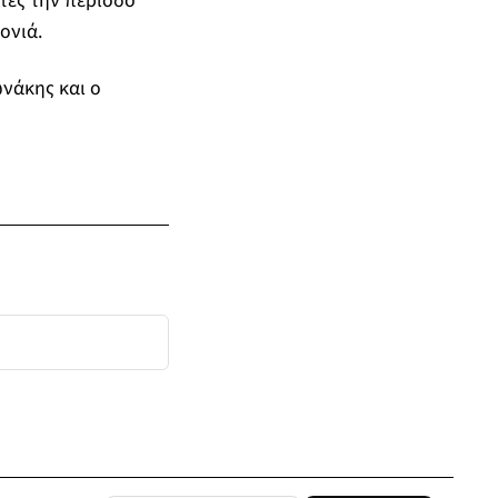
ητές την περίοδο
ονιά.
νάκης και ο