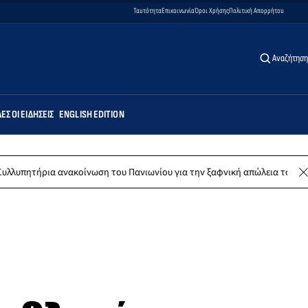
Ταυτότητα
Επικοινωνία
Όροι Χρήσης
Πολιτική Απορρήτου
Αναζήτηση
ΕΣ ΟΙ ΕΙΔΉΣΕΙΣ
ENGLISH EDITION
κοίνωση του Πανιωνίου για την ξαφνική απώλεια του Δημήτρη Καρατσώρ