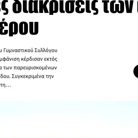
ς διακρίσεις τω
Λέρου
ου Γυμναστικού Συλλόγου
μφάνιση κέρδισαν εκτός
μα των παρευρισκομένων
δου. Συγκεκριμένα την
 στη…