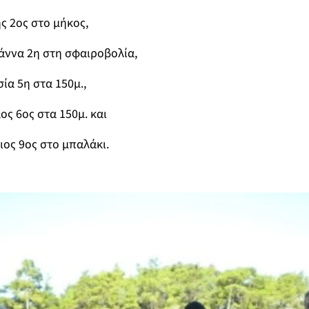
ς 2
ος
στο μήκος,
άννα 2
η
στη σφαιροβολία,
σία 5
η
στα 150μ.,
ος 6
ος
στα 150μ. και
ιος 9
ος
στο μπαλάκι.