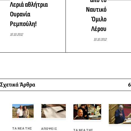
Λεριά αθλήτρια
Ναυτικό
Ουρανία
Όμιλο
Ρεμπούλη!
Λέρου
10.10.2012
10.10.2012
Σχετικά Άρθρα
6
ΤΑ ΝΕΑ ΤΗΣ
ΑΠΟΨΕΙΣ
ΤΑ ΝΕΑ ΤΗΣ