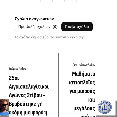
Σχόλια αναγνωστών
Προβολή σχολίων
(0)
Γράψε σχόλιο
Τα σχόλια δημοσιεύονται κατόπιν έγκρισης.
Προηγούμενο Άρθρο
Επόμενο Άρθρο
Μαθήματα
25οι
ιστιοπλοΐας
Αιγαιοπελαγίτικοι
για μικρούς
Αγώνες Στίβου -
και
Βραβεύτηκε γι’
μεγάλους
ακόμη μια φορά η
από το