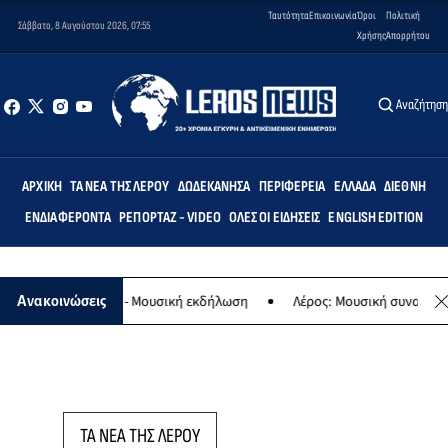
Ταυτότητα
Επικοινωνία
Όροι
Πολιτική
Σάββατο, 8 Αυγούστου 2026, 07:55
Χρήσης
Απορρήτου
Αναζήτησ
ΑΡΧΙΚΉ
ΤΑ ΝΈΑ ΤΗΣ ΛΈΡΟΥ
ΔΩΔΕΚΆΝΗΣΑ
ΠΕΡΙΦΈΡΕΙΑ
ΕΛΛΆΔΑ
ΔΙΕΘΝΉ
ΕΝΔΙΑΦΈΡΟΝΤΑ
ΡΕΠΟΡΤΆΖ - VIDEO
ΌΛΕΣ ΟΙ ΕΙΔΉΣΕΙΣ
ENGLISH EDITION
ο της Παναγίας - Μουσική εκδήλωση
Λέρος: Μουσική συναυλία των
Ανακοινώσεις
ΤΑ ΝΕΑ ΤΗΣ ΛΕΡΟΥ