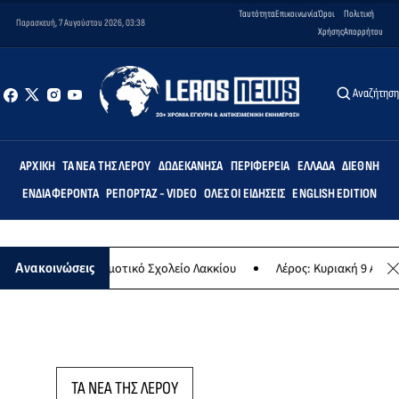
Ταυτότητα
Επικοινωνία
Όροι
Πολιτική
Παρασκευή, 7 Αυγούστου 2026, 03:38
Χρήσης
Απορρήτου
Αναζήτησ
ΑΡΧΙΚΉ
ΤΑ ΝΈΑ ΤΗΣ ΛΈΡΟΥ
ΔΩΔΕΚΆΝΗΣΑ
ΠΕΡΙΦΈΡΕΙΑ
ΕΛΛΆΔΑ
ΔΙΕΘΝΉ
ΕΝΔΙΑΦΈΡΟΝΤΑ
ΡΕΠΟΡΤΆΖ - VIDEO
ΌΛΕΣ ΟΙ ΕΙΔΉΣΕΙΣ
ENGLISH EDITION
Άρτεμις» στο Δημοτικό Σχολείο Λακκίου
Λέρος: Κυριακή 9 Αυγούστ
Ανακοινώσεις
ΤΑ ΝΕΑ ΤΗΣ ΛΕΡΟΥ