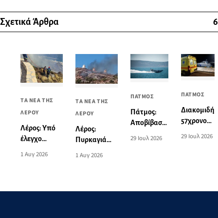
Σχετικά Άρθρα
6
ΠΑΤΜΟΣ
ΠΑΤΜΟΣ
ΤΑ ΝΕΑ ΤΗΣ
ΤΑ ΝΕΑ ΤΗΣ
Διακομιδή
Πάτμος:
ΛΕΡΟΥ
ΛΕΡΟΥ
57χρονου
Αποβίβαση
Λέρος: Υπό
Λέρος:
από το
τραυματία
29 Ιουλ 2026
29 Ιουλ 2026
έλεγχο
Πυρκαγιά
λιμάνι της
επιβάτη
τέθηκε η
στους
Πάτμου
1 Αυγ 2026
τουριστικού
1 Αυγ 2026
πυρκαγιά
Ανεμόμυλους
στο λιμάνι
σκάφους
στους
της Λέρου
Ανεμόμυλους