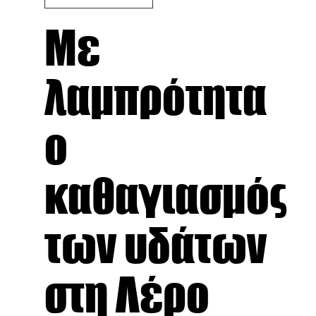
Με
λαμπρότητα
ο
καθαγιασμός
των υδάτων
στη Λέρο