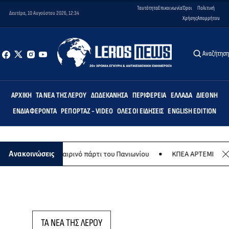
Ταυτότητα
Επικοινωνία
Όροι
Πολιτική
Δευτέρα, 10 Αυγούστου 2026, 12:34
Χρήσης
Απορρήτου
Αναζήτησ
ΑΡΧΙΚΉ
ΤΑ ΝΈΑ ΤΗΣ ΛΈΡΟΥ
ΔΩΔΕΚΆΝΗΣΑ
ΠΕΡΙΦΈΡΕΙΑ
ΕΛΛΆΔΑ
ΔΙΕΘΝΉ
ΕΝΔΙΑΦΈΡΟΝΤΑ
ΡΕΠΟΡΤΆΖ - VIDEO
ΌΛΕΣ ΟΙ ΕΙΔΉΣΕΙΣ
ENGLISH EDITION
υ το καλοκαιρινό πάρτι του Πανιωνίου
ΚΠΕΑ ΑΡΤΕΜΙΣ: Το χταποδο
Ανακοινώσεις
ΤΑ ΝΕΑ ΤΗΣ ΛΕΡΟΥ