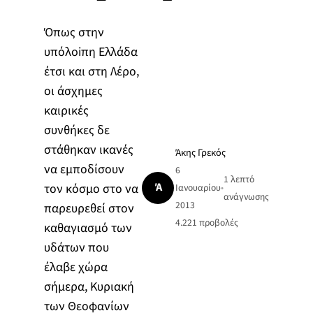
Όπως στην
υπόλoiπη Ελλάδα
έτσι και στη Λέρο,
οι άσχημες
καιρικές
συνθήκες δε
στάθηκαν ικανές
Άκης Γρεκός
να εμποδίσουν
6
1 λεπτό
Ά
τον κόσμο στο να
Ιανουαρίου
•
ανάγνωσης
2013
παρευρεθεί στον
4.221
προβολές
καθαγιασμό των
υδάτων που
έλαβε χώρα
σήμερα, Κυριακή
των Θεοφανίων