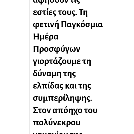
εστίες τους. Τη
φετινή Παγκόσμια
Ημέρα
Προσφύγων
γιορτάζουμε τη
δύναμη της
ελπίδας και της
συμπερίληψης.
Στον απόηχο του
πολύνεκρου