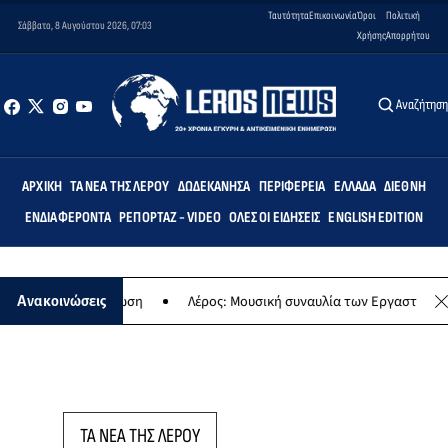
Ταυτότητα
Επικοινωνία
Όροι
Πολιτική
Σάββατο, 8 Αυγούστου 2026, 07:03
Χρήσης
Απορρήτου
Αναζήτησ
ΑΡΧΙΚΉ
ΤΑ ΝΈΑ ΤΗΣ ΛΈΡΟΥ
ΔΩΔΕΚΆΝΗΣΑ
ΠΕΡΙΦΈΡΕΙΑ
ΕΛΛΆΔΑ
ΔΙΕΘΝΉ
ΕΝΔΙΑΦΈΡΟΝΤΑ
ΡΕΠΟΡΤΆΖ - VIDEO
ΌΛΕΣ ΟΙ ΕΙΔΉΣΕΙΣ
ENGLISH EDITION
κή εκδήλωση
Λέρος: Μουσική συναυλία των Εργαστηρίων «Άρτεμις» 
Ανακοινώσεις
ΤΑ ΝΕΑ ΤΗΣ ΛΕΡΟΥ