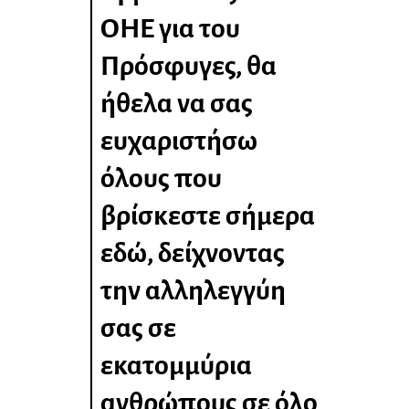
ΟΗΕ για του
Πρόσφυγες, θα
ήθελα να σας
ευχαριστήσω
όλους που
βρίσκεστε σήμερα
εδώ, δείχνοντας
την αλληλεγγύη
σας σε
εκατομμύρια
ανθρώπους σε όλο