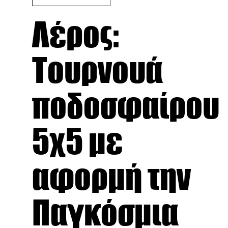
Λέρος:
Τουρνουά
ποδοσφαίρου
5χ5 με
αφορμή την
Παγκόσμια