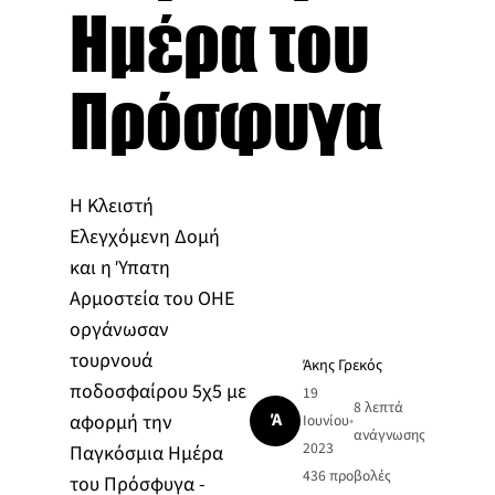
Ημέρα του
Πρόσφυγα
Η Κλειστή
Ελεγχόμενη Δομή
και η Ύπατη
Αρμοστεία του ΟΗΕ
οργάνωσαν
τουρνουά
Άκης Γρεκός
ποδοσφαίρου 5χ5 με
19
8 λεπτά
Ά
αφορμή την
Ιουνίου
•
ανάγνωσης
2023
Παγκόσμια Ημέρα
436
προβολές
του Πρόσφυγα -