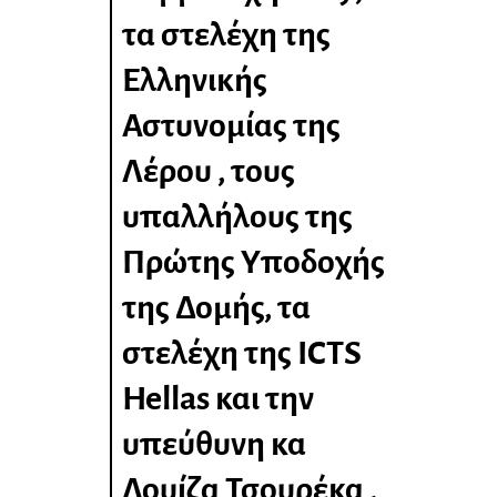
τα στελέχη της
Ελληνικής
Αστυνομίας της
Λέρου , τους
υπαλλήλους της
Πρώτης Υποδοχής
της Δομής, τα
στελέχη της ICTS
Hellas και την
υπεύθυνη κα
Λουίζα Τσουρέκα ,